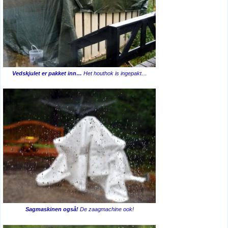
Vedskjulet er pakket inn…
Het houthok is ingepakt…
Sagmaskinen også!
De zaagmachine ook!