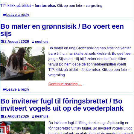
TIP:
klikk på bildet = forstørrelse.
Klik op een foto = vergroting
Leave a reply
Bo mater en grønnsisik / Bo voert een
sijs
2 August 2026
neshuis
Bo mater en ung Grønnsisik og han sitter og venter
bare til hun har skallet et solsikkefrø til. Bo geeft een
jonge Sijs eten. Hij blijft zeker een half uur zitten
terwijl Bo hem gepelde zonnebloempitten voert!
TIP: klikk på bildet = forstørrelse. Klik op een foto =
vergroting
Continue reading →
Leave a reply
Bo inviterer fugl til fôringsbrettet / Bo
inviteert vogels uit op de voederplank
2 August 2026
neshuis
Bo inviterer fugl til fôringsbrettet og så plutselig er
fôringsbrettet fullt av fugler. Bo inviteert vogels uit op
de voederplank en plotseling zit de voederplank vol!