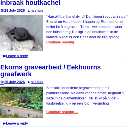
inbraak houtkachel
28 July 2026
neshuis
”Harco!!!!!, vi har et dyr til! Den ligger i vedovn i stua!”
Etter at en Hare hoppet i hagen og Ekornet hentet
nøtter for å begraves. ”Harco, we hebben er weer
een huisdier bij! Die ligt in de houtkachel in de
kamer!” Nadat er een Haas door de tuin sprong
…
Continue reading →
Leave a reply
Ekorns gravearbeid / Eekhoorns
graafwerk
26 July 2026
neshuis
Som takk for nøttene begraver han dem i
plantekassene. Als dank voor de noten, begraaft hij
deze in de plantenbakken. TIP: klikk på bildet =
forstørrelse. Klik op een foto = vergroting
Continue reading →
Leave a reply