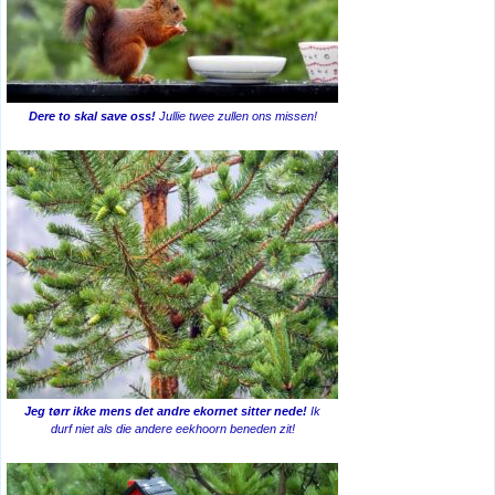
Dere to skal save oss!
Jullie twee zullen ons missen!
Jeg tørr ikke mens det andre ekornet sitter nede!
Ik
durf niet als die andere eekhoorn beneden zit!