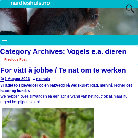
nardieshuis.no
Category Archives:
Vogels e.a. dieren
←
Previous Post
Post navigation
For vått å jobbe / Te nat om te werken
6 August 2026
neshuis
Vi laget to sidevegger og en bakvegg på vedskuret i dag, men nå regner det
katter og hunder.
We hebben twee zijwanden en een achterwand van het houthok af, maar nu
regent het pijpenstelen!