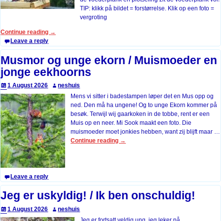
TIP: klikk på bildet = forstørrelse. Klik op een foto =
vergroting
Continue reading →
Leave a reply
Musmor og unge ekorn / Muismoeder en
jonge eekhoorns
1 August 2026
neshuis
Mens vi sitter i badestampen løper det en Mus opp og
ned. Den må ha ungene! Og to unge Ekorn kommer på
besøk. Terwijl wij gaarkoken in de tobbe, rent er een
Muis op en neer. Mi Sook maakt een foto. Die
muismoeder moet jonkies hebben, want zij blijft maar
…
Continue reading →
Leave a reply
Jeg er uskyldig! / Ik ben onschuldig!
1 August 2026
neshuis
Jeg er fortsatt veldig ung, jeg leker på