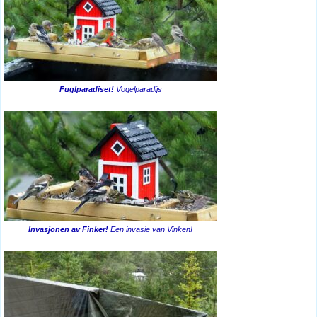
Fuglparadiset!
Vogelparadijs
Invasjonen av Finker!
Een invasie van Vinken!