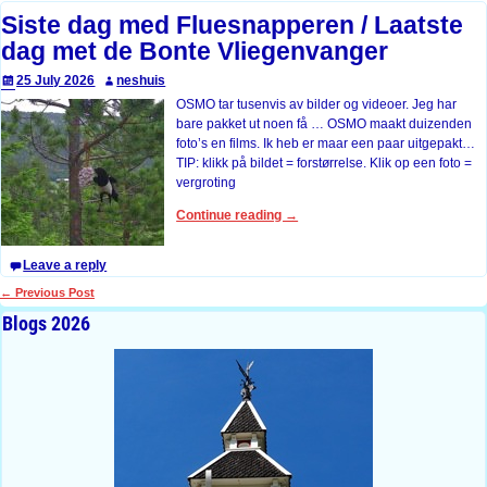
Siste dag med Fluesnapperen / Laatste
dag met de Bonte Vliegenvanger
25 July 2026
neshuis
OSMO tar tusenvis av bilder og videoer. Jeg har
bare pakket ut noen få … OSMO maakt duizenden
foto’s en films. Ik heb er maar een paar uitgepakt…
TIP: klikk på bildet = forstørrelse. Klik op een foto =
vergroting
Continue reading →
Leave a reply
←
Previous Post
Post navigation
Blogs 2026