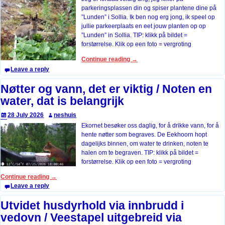
parkeringsplassen din og spiser plantene dine på
”Lunden” i Sollia. Ik ben nog erg jong, ik speel op
jullie parkeerplaats en eet jouw planten op op
”Lunden” in Sollia. TIP: klikk på bildet =
forstørrelse. Klik op een foto = vergroting
Continue reading →
Leave a reply
Nøtter og vann, det er viktig / Noten en
water, dat is belangrijk
28 July 2026
neshuis
Ekornet besøker oss daglig, for å drikke vann, for å
hente nøtter som begraves. De Eekhoorn hopt
dagelijks binnen, om water te drinken, noten te
halen om te begraven. TIP: klikk på bildet =
forstørrelse. Klik op een foto = vergroting
Continue reading →
Leave a reply
Utvidet husdyrhold via innbrudd i
vedovn / Veestapel uitgebreid via