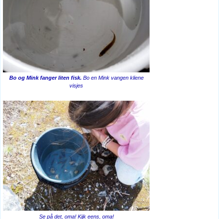
Bo og Mink fanger liten fisk.
Bo en Mink vangen kliene
visjes
Se på det, oma! Kijk eens, oma!