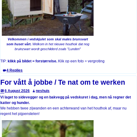
Velkommen i vedskjulet som skal males brunsvart
som huset vårt.
Welkom in het nieuwe houthok dat nog
bruinzwart wordt geschilderd zoals ”Lunden”
TIP:
klikk på bildet = forstørrelse.
Klik op een foto = vergroting
4
Replies
For vått å jobbe / Te nat om te werken
6 August 2026
neshuis
Vi laget to sidevegger og en bakvegg på vedskuret i dag, men nå regner det
katter og hunder.
We hebben twee zijwanden en een achterwand van het houthok af, maar nu
regent het pijpenstelen!