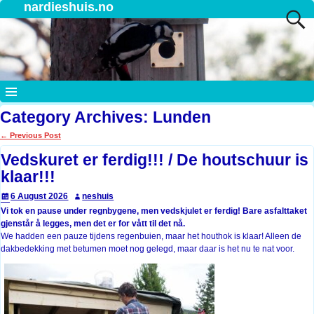
nardieshuis.no
Category Archives:
Lunden
←
Previous Post
Post navigation
Vedskuret er ferdig!!! / De houtschuur is
klaar!!!
6 August 2026
neshuis
Vi tok en pause under regnbygene, men vedskjulet er ferdig! Bare asfalttaket
gjenstår å legges, men det er for vått til det nå.
We hadden een pauze tijdens regenbuien, maar het houthok is klaar! Alleen de
dakbedekking met betumen moet nog gelegd, maar daar is het nu te nat voor.