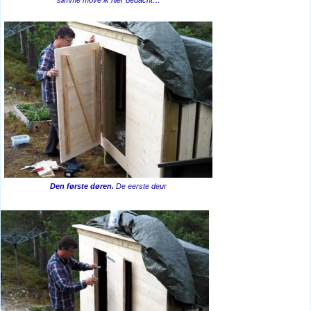
slimme move ik hier bedacht…
Den første døren.
De eerste deur