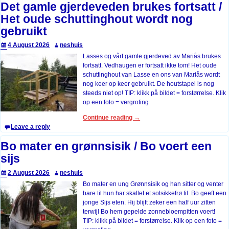
Det gamle gjerdeveden brukes fortsatt /
Het oude schuttinghout wordt nog
gebruikt
4 August 2026
neshuis
Lasses og vårt gamle gjerdeved av Mariås brukes
fortsatt. Vedhaugen er fortsatt ikke tom! Het oude
schuttinghout van Lasse en ons van Mariås wordt
nog keer op keer gebruikt. De houtstapel is nog
steeds niet op! TIP: klikk på bildet = forstørrelse. Klik
op een foto = vergroting
Continue reading →
Leave a reply
Bo mater en grønnsisik / Bo voert een
sijs
2 August 2026
neshuis
Bo mater en ung Grønnsisik og han sitter og venter
bare til hun har skallet et solsikkefrø til. Bo geeft een
jonge Sijs eten. Hij blijft zeker een half uur zitten
terwijl Bo hem gepelde zonnebloempitten voert!
TIP: klikk på bildet = forstørrelse. Klik op een foto =