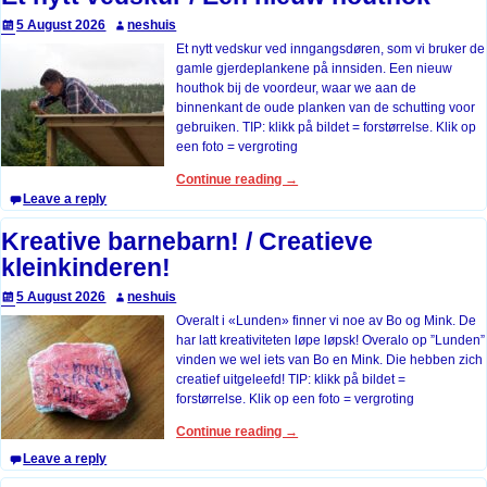
5 August 2026
neshuis
Et nytt vedskur ved inngangsdøren, som vi bruker de
gamle gjerdeplankene på innsiden. Een nieuw
houthok bij de voordeur, waar we aan de
binnenkant de oude planken van de schutting voor
gebruiken. TIP: klikk på bildet = forstørrelse. Klik op
een foto = vergroting
Continue reading →
Leave a reply
Kreative barnebarn! / Creatieve
kleinkinderen!
5 August 2026
neshuis
Overalt i «Lunden» finner vi noe av Bo og Mink. De
har latt kreativiteten løpe løpsk! Overalo op ”Lunden”
vinden we wel iets van Bo en Mink. Die hebben zich
creatief uitgeleefd! TIP: klikk på bildet =
forstørrelse. Klik op een foto = vergroting
Continue reading →
Leave a reply