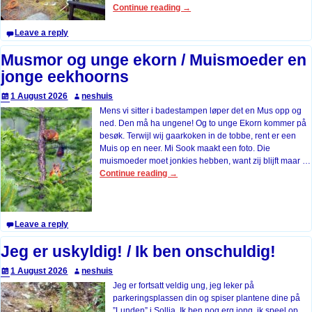
Continue reading →
Leave a reply
Musmor og unge ekorn / Muismoeder en
jonge eekhoorns
1 August 2026
neshuis
Mens vi sitter i badestampen løper det en Mus opp og
ned. Den må ha ungene! Og to unge Ekorn kommer på
besøk. Terwijl wij gaarkoken in de tobbe, rent er een
Muis op en neer. Mi Sook maakt een foto. Die
muismoeder moet jonkies hebben, want zij blijft maar
…
Continue reading →
Leave a reply
Jeg er uskyldig! / Ik ben onschuldig!
1 August 2026
neshuis
Jeg er fortsatt veldig ung, jeg leker på
parkeringsplassen din og spiser plantene dine på
”Lunden” i Sollia. Ik ben nog erg jong, ik speel op