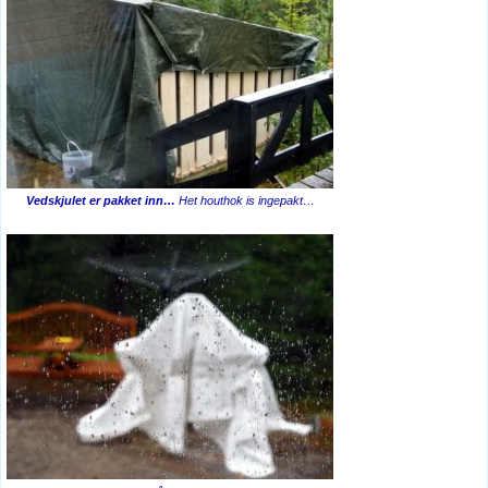
Vedskjulet er pakket inn…
Het houthok is ingepakt…