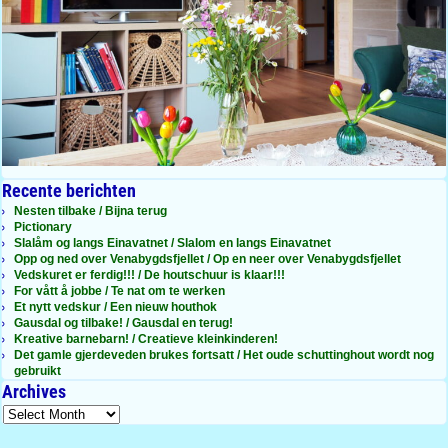
Recente berichten
Nesten tilbake / Bijna terug
Pictionary
Slalåm og langs Einavatnet / Slalom en langs Einavatnet
Opp og ned over Venabygdsfjellet / Op en neer over Venabygdsfjellet
Vedskuret er ferdig!!! / De houtschuur is klaar!!!
For vått å jobbe / Te nat om te werken
Et nytt vedskur / Een nieuw houthok
Gausdal og tilbake! / Gausdal en terug!
Kreative barnebarn! / Creatieve kleinkinderen!
Det gamle gjerdeveden brukes fortsatt / Het oude schuttinghout wordt nog
gebruikt
Archives