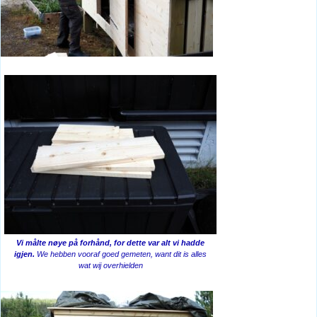
Vi målte nøye på forhånd, for dette var alt vi hadde
igjen.
We hebben vooraf goed gemeten, want dit is alles
wat wij overhielden