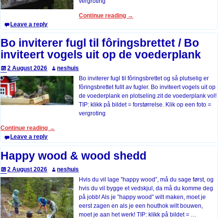
vergroting
Continue reading →
Leave a reply
Bo inviterer fugl til fôringsbrettet / Bo
inviteert vogels uit op de voederplank
2 August 2026
neshuis
Bo inviterer fugl til fôringsbrettet og så plutselig er
fôringsbrettet fullt av fugler. Bo inviteert vogels uit op
de voederplank en plotseling zit de voederplank vol!
TIP: klikk på bildet = forstørrelse. Klik op een foto =
vergroting
Continue reading →
Leave a reply
Happy wood & wood shedd
2 August 2026
neshuis
Hvis du vil lage ”happy wood”, må du sage først, og
hvis du vil bygge et vedskjul, da må du komme deg
på jobb! Als je ”happy wood” wilt maken, moet je
eerst zagen en als je een houthok wilt bouwen,
moet je aan het werk! TIP: klikk på bildet =
…