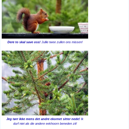
Dere to skal save oss!
Jullie twee zullen ons missen!
Jeg tørr ikke mens det andre ekornet sitter nede!
Ik
durf niet als die andere eekhoorn beneden zit!