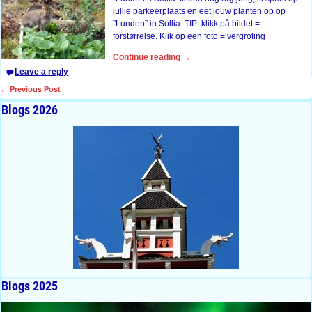
jullie parkeerplaats en eet jouw planten op op
”Lunden” in Sollia. TIP: klikk på bildet =
forstørrelse. Klik op een foto = vergroting
Continue reading →
Leave a reply
←
Previous Post
Post navigation
Blogs 2026
Blogs 2025