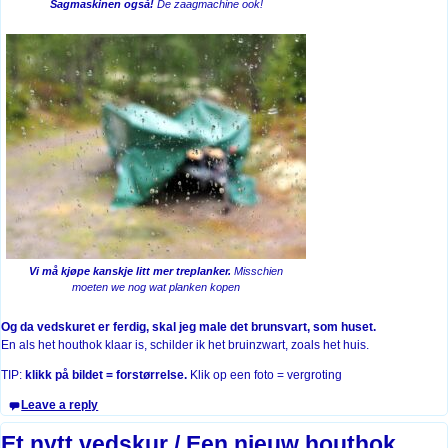
Sagmaskinen også!
De zaagmachine ook!
Vi må kjøpe kanskje litt mer treplanker.
Misschien
moeten we nog wat planken kopen
Og da vedskuret er ferdig, skal jeg male det brunsvart, som huset.
En als het houthok klaar is, schilder ik het bruinzwart, zoals het huis.
TIP:
klikk på bildet = forstørrelse.
Klik op een foto = vergroting
Leave a reply
Et nytt vedskur / Een nieuw houthok