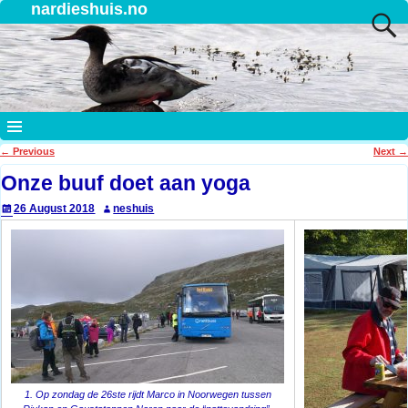
nardieshuis.no
←
Previous
Next
→
Post navigation
Onze buuf doet aan yoga
26 August 2018
neshuis
1. Op zondag de 26ste rijdt Marco in Noorwegen tussen