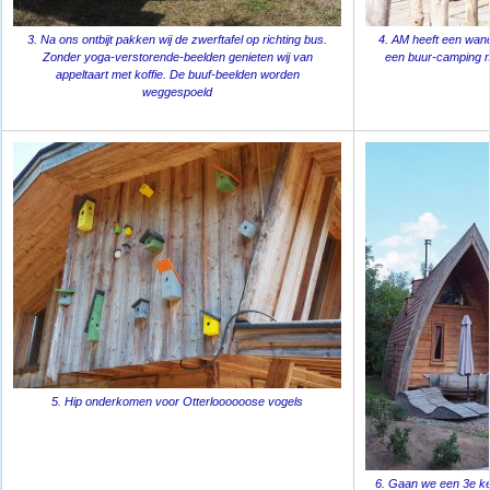
3. Na ons ontbijt pakken wij de zwerftafel op richting bus.
4. AM heeft een wand
Zonder yoga-verstorende-beelden genieten wij van
een buur-camping m
appeltaart met koffie. De buuf-beelden worden
weggespoeld
5. Hip onderkomen voor Otterloooooose vogels
6. Gaan we een 3e ke