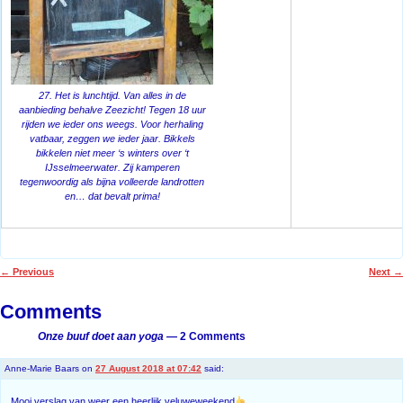
27. Het is lunchtijd. Van alles in de
aanbieding behalve Zeezicht! Tegen 18 uur
rijden we ieder ons weegs. Voor herhaling
vatbaar, zeggen we ieder jaar. Bikkels
bikkelen niet meer ‘s winters over ‘t
IJsselmeerwater. Zij kamperen
tegenwoordig als bijna volleerde landrotten
en… dat bevalt prima!
←
Previous
Next
→
Post navigation
Comments
Onze buuf doet aan yoga
— 2 Comments
Anne-Marie Baars
on
27 August 2018 at 07:42
said:
Mooi verslag van weer een heerlijk veluweweekend