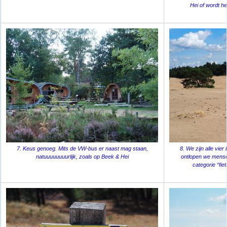
Hei of wordt h
7. Keus genoeg. Mits de VW-bus er naast mag staan,
8. We zijn alle vie
natuuuuuuuurlijk, zoals op Beek & Hei
ontlopen we mense
categorie “fiet