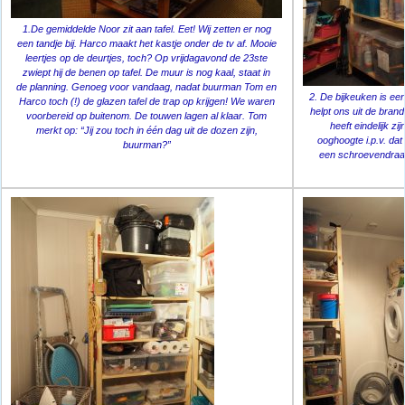
1.De gemiddelde Noor zit aan tafel. Eet! Wij zetten er nog
een tandje bij. Harco maakt het kastje onder de tv af. Mooie
leertjes op de deurtjes, toch? Op vrijdagavond de 23ste
zwiept hij de benen op tafel. De muur is nog kaal, staat in
de planning. Genoeg voor vandaag, nadat buurman Tom en
2. De bijkeuken is ee
Harco toch (!) de glazen tafel de trap op krijgen! We waren
helpt ons uit de brand
voorbereid op buitenom. De touwen lagen al klaar. Tom
heeft eindelijk z
merkt op: “Jij zou toch in één dag uit de dozen zijn,
ooghoogte i.p.v. dat
buurman?”
een schroevendraai