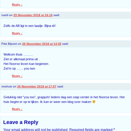
Reply
↓
nardi
on
25 November 2018 at 16:16
said:
Zelfs de AB ligt in een laadje. Bijna té!
Reply
↓
Frits Bijvoet
on
26 November 2018 at 14:35
said:
Welkom thuis ………
Ziet er allemaal prima uit .
Het Noorse leven kan beginnen .
Zet’m op …… you two
Reply
↓
neshuis
on
26 November 2018 at 17:07
said:
Gelukkig niet “you too”, grapjurk! Iedere dag een stap verder in het Noorse leven. Het
huis begint er op te lijken. Ik kan er weer een blog over maken
Reply
↓
Leave a Reply
Your email address will not be published.
Required fields are marked
*