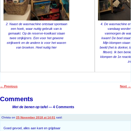
2. Naast de wasmachine ontstaat spontaan
4. De wasmachine en
een hoek, waar nuttig gebruik van is
vandaag worden 
gemaakt. Op de reserve-koelkast staan
vanmorgen de wate
twee strijkijzers. Een voor het gewone
kwam! De boel staat 
strijkwerk en de andere is voor het waxen
Mijn klompen staan n
van broeken. Heel nuttig hier
beeld (het is donker, 
flitsen). Ik ben be
klompen de 1e reacti
ze
←
Previous
Next
→
Post navigation
Comments
Met de benen op tafel
— 4 Comments
Christa
on
25 November 2018 at 14:01
said:
Goed gevoel, alles aan kant en grijpbaar