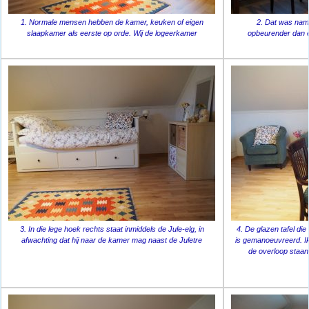
1. Normale mensen hebben de kamer, keuken of eigen
2. Dat was name
slaapkamer als eerste op orde. Wij de logeerkamer
opbeurender dan e
3. In die lege hoek rechts staat inmiddels de Jule-elg, in
4. De glazen tafel di
afwachting dat hij naar de kamer mag naast de Juletre
is gemanoeuvreerd. Ik
de overloop staan