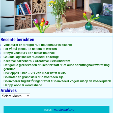
Recente berichten
Vedskuret er ferdig!!! / De houtschuur is klaar!!!
For vått å jobbe / Te nat om te werken
Et nytt vedskur / Een nieuw houthok
Gausdal og tilbake! / Gausdal en terug!
Kreative barnebarn! / Creatieve kleinkinderen!
Det gamle gjerdeveden brukes fortsatt / Het oude schuttinghout wordt nog
gebruikt
Fisk opp til 8 kilo – Vis van maar liefst 8 kilo
Bo mater en grønnsisik / Bo voert een sijs
Bo inviterer fugl til fôringsbrettet / Bo inviteert vogels uit op de voederplank
Happy wood & wood shedd
Archives
nardieshuis.no
©2026 -