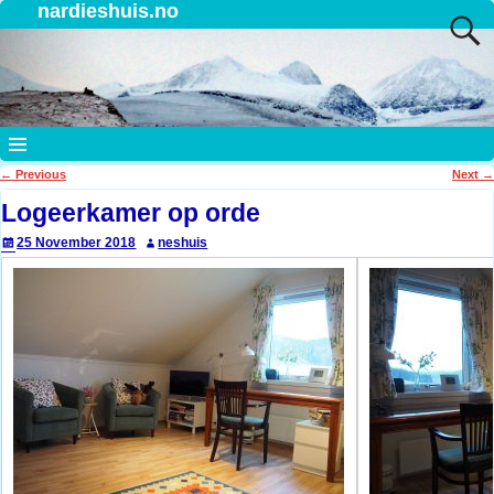
nardieshuis.no
←
Previous
Next
→
Post navigation
Logeerkamer op orde
25 November 2018
neshuis