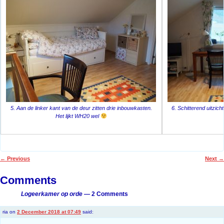
5. Aan de linker kant van de deur zitten drie inbouwkasten.
6. Schitterend uitzic
Het lijkt WH20 wel
←
Previous
Next
→
Post navigation
Comments
Logeerkamer op orde
— 2 Comments
ria
on
2 December 2018 at 07:49
said: