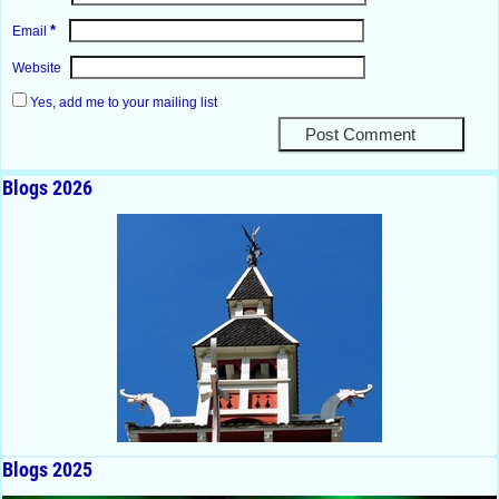
*
Email
Website
Yes, add me to your mailing list
Blogs 2026
Blogs 2025