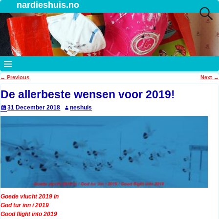
nardieshuis.no
←
Previous
Next
→
Post navigation
De allerbeste wensen voor 2019!
31 December 2018
neshuis
Goede vlucht 2019 in
God tur inn i 2019
Good flight into 2019