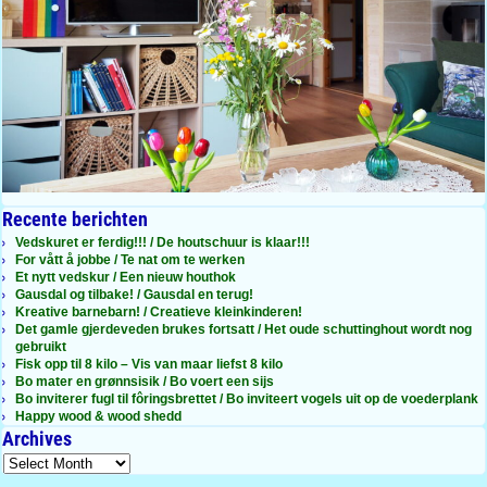
Recente berichten
Vedskuret er ferdig!!! / De houtschuur is klaar!!!
For vått å jobbe / Te nat om te werken
Et nytt vedskur / Een nieuw houthok
Gausdal og tilbake! / Gausdal en terug!
Kreative barnebarn! / Creatieve kleinkinderen!
Det gamle gjerdeveden brukes fortsatt / Het oude schuttinghout wordt nog
gebruikt
Fisk opp til 8 kilo – Vis van maar liefst 8 kilo
Bo mater en grønnsisik / Bo voert een sijs
Bo inviterer fugl til fôringsbrettet / Bo inviteert vogels uit op de voederplank
Happy wood & wood shedd
Archives