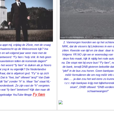
2. Vanmorgen hoorden we op het ochten
a appt mij, vrijdag de 25ste, met de vraag
NRK, dat de vissers bij Lindesnes in een 
schaatstocht op de Weissensee kijk? Ina
zitten. Kwestie van tijd en zie daar: daar 
 en wil volgend jaar weer mee met de
Volgens YR.NO zijn we er woensdag van ver
antwoord: “Fy fæn / holy shit. Ik heb geen
deze foto maak, kijk ik nijdig het rode au
eeuwvlokken tellen de komende dagen!”
na. Die stopt niet bij onze bus! “Fy fæn”, 
n het woord “fy fæn” te duiken als je Noors
de bank, terwijl DNB gisteren beloofde da
at zeg ik nu eigenlijk? De Nederlandse
“plof” in de bus zou horen. Geen bankpas 
 fraai, dat is afgekort gvd. “Fy” is op zich
méér formulieren die om nog méér info
 Dat is “foei, ba!” oftewel “æsj!” Van Dale
dan….. ja dan zou het wel eens zo kunne
it “ba” zonder “h” is. Maar “ba” staat NL-
t.z.t. mijn bankpas krijg met bijbehoren
oordenboek. Ze zijn vast de “h” vergeten.
skam”, DNB! oftewel: “DNB verdien
n wat “fy fæn” betekent? Kijk dan naar dit
schaamwangen!”
Fy fæn
elstalige YouTube filmpje