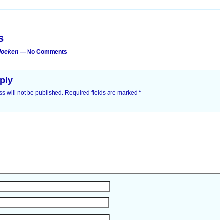
on
s
vloeken
— No Comments
ply
s will not be published.
Required fields are marked
*