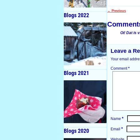
←
Previous
Blogs 2022
Post navigati
Comment
Oi! Dat is 
Leave a Re
Your email addres
Comment
*
Blogs 2021
*
Name
*
Email
Blogs 2020
Website