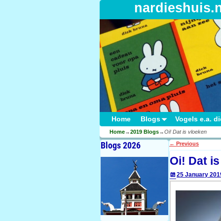
nardieshuis.
Home
Blogs
Vogels e.a. d
Home
→
2019 Blogs
→
Oi! Dat is vloeken
Blogs 2026
←
Previous
Post navigati
Oi! Dat i
25 January 201