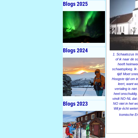
Blogs 2025
Blogs 2024
1. Schaatszus In
of ik naar de 
heeft heimwee
schaatsploeg. Ik 
tijd! Moet sn
Hoogste tijd om i
leert, want w
vertaling is niet
heel onschuldig.
vindt NO-NL dat d
Blogs 2023
NO niet in het w
Wil je écht wete
komische Eng