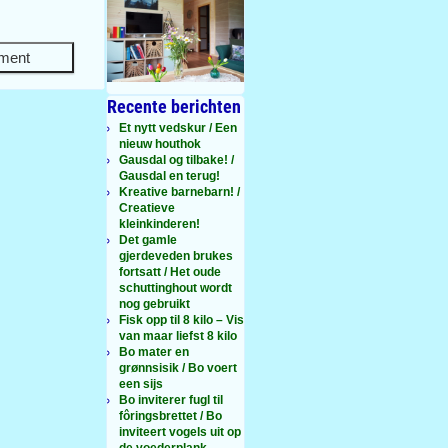
Recente berichten
Et nytt vedskur / Een
nieuw houthok
Gausdal og tilbake! /
Gausdal en terug!
Kreative barnebarn! /
Creatieve
kleinkinderen!
Det gamle
gjerdeveden brukes
fortsatt / Het oude
schuttinghout wordt
nog gebruikt
Fisk opp til 8 kilo – Vis
van maar liefst 8 kilo
Bo mater en
grønnsisik / Bo voert
een sijs
Bo inviterer fugl til
fôringsbrettet / Bo
inviteert vogels uit op
de voederplank