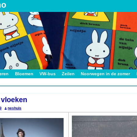
no
ieren
Bloemen
VW-bus
Zeilen
Noorwegen in de zomer
on
s vloeken
9
neshuis