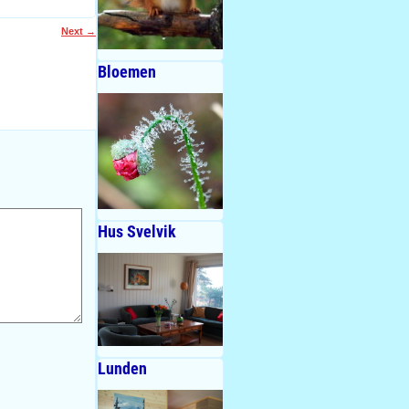
Next
→
Bloemen
Hus Svelvik
Lunden