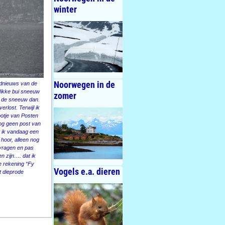
winter
Noorwegen in de
dnieuws van de
dikke bui sneeuw
zomer
is de sneeuw dan.
lost. Terwijl ik
tootje van Posten
nog geen post van
t ik vandaag een
hoor, alleen nog
 vragen en pas
n zijn…. dat ik
de rekening “Fy
Vogels e.a. dieren
t dieprode