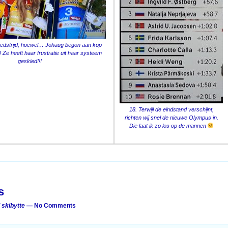
edstrijd, hoewel… Johaug begon aan kop
! Ze heeft haar frustratie uit haar systeem
geskied!!!
18. Terwijl de eindstand verschijnt,
richten wij snel de nieuwe Olympus in.
Die laat ik zo los op de mannen
on
s
skibytte
— No Comments