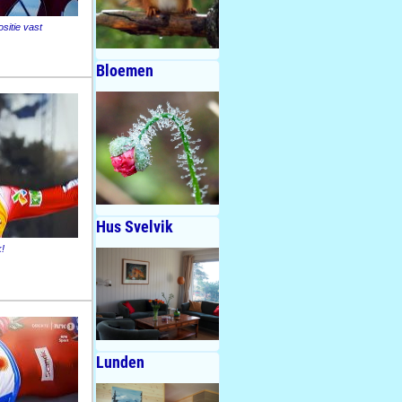
sitie vast
Bloemen
Hus Svelvik
!
Lunden