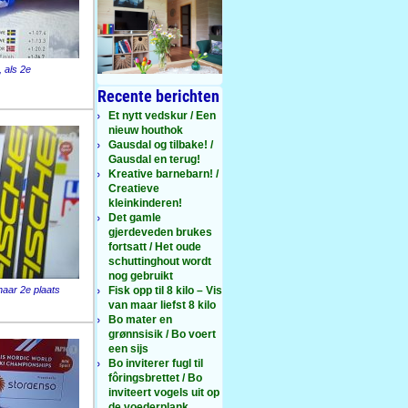
, als 2e
Recente berichten
Et nytt vedskur / Een
nieuw houthok
Gausdal og tilbake! /
Gausdal en terug!
Kreative barnebarn! /
Creatieve
kleinkinderen!
Det gamle
gjerdeveden brukes
fortsatt / Het oude
schuttinghout wordt
nog gebruikt
haar 2e plaats
Fisk opp til 8 kilo – Vis
van maar liefst 8 kilo
Bo mater en
grønnsisik / Bo voert
een sijs
Bo inviterer fugl til
fôringsbrettet / Bo
inviteert vogels uit op
de voederplank