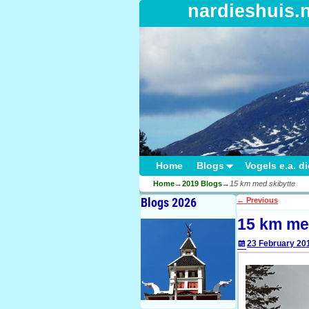
nardieshuis.
Home
Blogs
Vogels e.a. d
Home
→
2019 Blogs
→
15 km med skibytte
Blogs 2026
←
Previous
Post navigati
15 km me
23 February 20