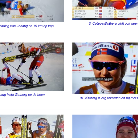
8. Collega Østberg ploft ook neer
ntlading van Johaug na 15 km op kop
haug helpt Østberg op de been
10. Østberg is erg tevreden en blij met 