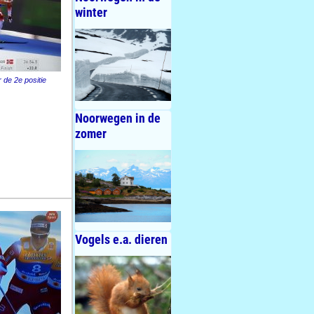
winter
 de 2e positie
Noorwegen in de
zomer
Vogels e.a. dieren