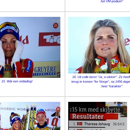
het VM-podium”
16. Uit volle borst “Ja, vi elsker”. Ze he
15. Wát een ontlading!
terug te komen “for Norge”, na 1456 dagen 
heet “karakter”