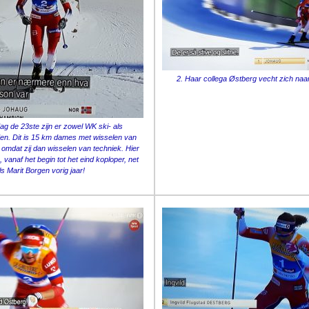
2. Haar collega Østberg vecht zich naar
ag de 23ste zijn er zowel WK ski- als
en. Dit is 15 km dames met wisselen van
 omdat zij dan wisselen van techniek. Hier
, vanaf het begin tot het eind koploper, net
ls Marit Borgen vorig jaar!