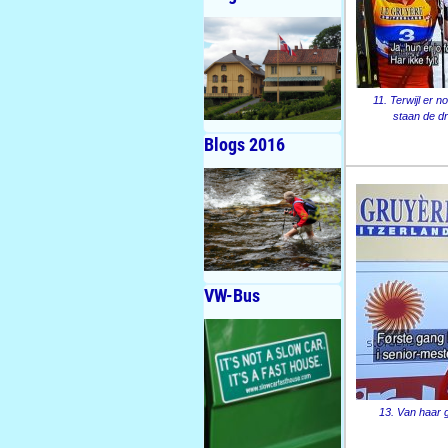
11. Terwijl er
staan de dr
Blogs 2016
VW-Bus
13. Van haar 