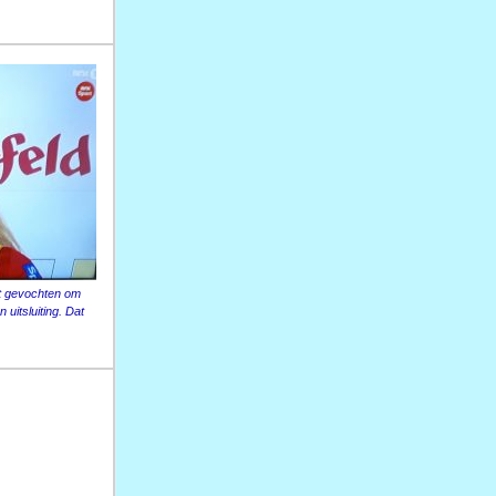
eft gevochten om
uitsluiting. Dat