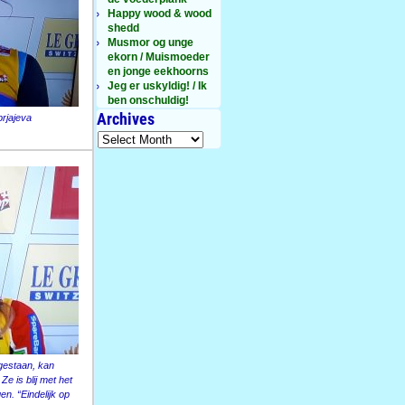
Happy wood & wood
shedd
Musmor og unge
ekorn / Muismoeder
en jonge eekhoorns
Jeg er uskyldig! / Ik
ben onschuldig!
Archives
rjajeva
 gestaan, kan
e is blij met het
en. “Eindelijk op