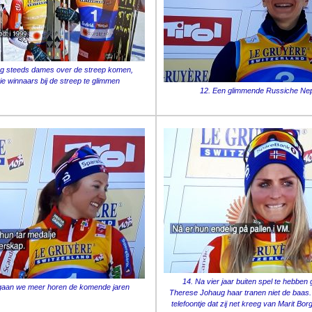
 nog steeds dames over de streep komen,
ie winnaars bij de streep te glimmen
12. Een glimmende Russiche Nep
14. Na vier jaar buiten spel te hebben
gaan we meer horen de komende jaren
Therese Johaug haar tranen niet de baas. Z
telefoontje dat zij net kreeg van Marit Borg