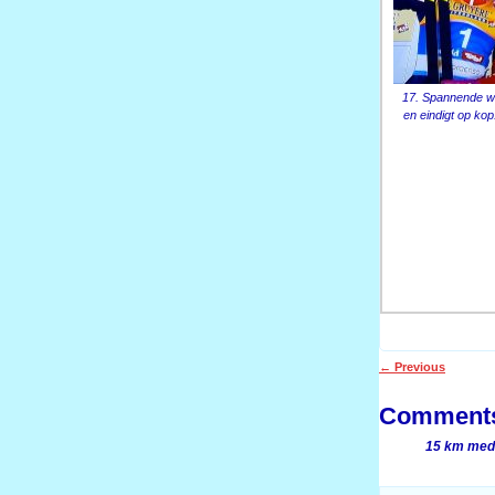
17. Spannende w
en eindigt op kop
←
Previous
Post navigati
Comment
15 km med 