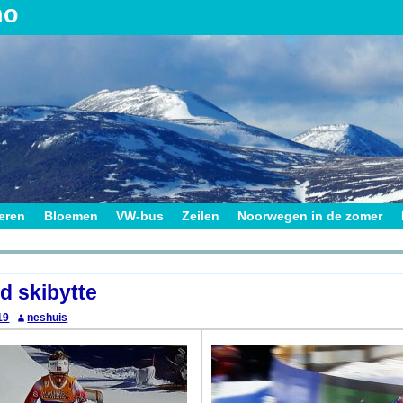
no
ieren
Bloemen
VW-bus
Zeilen
Noorwegen in de zomer
on
d skibytte
19
neshuis