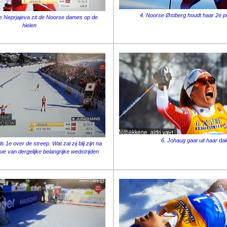
4. Noorse Østberg houdt haar 2e po
e Neprjajeva zit de Noorse dames op de
hielen
6. Johaug gaat uit haar dak
 1e over de streep. Wat zal zij blij zijn na
usie van dergelijke belangrijke wedstrijden