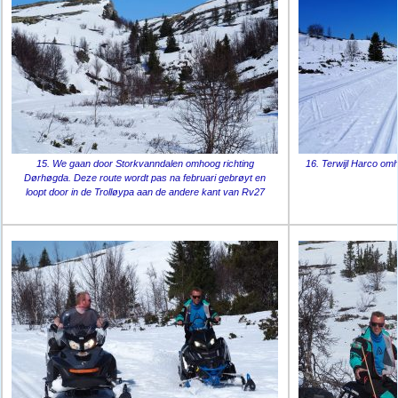
15. We gaan door Storkvanndalen omhoog richting
16. Terwijl Harco omh
Dørhøgda. Deze route wordt pas na februari gebrøyt en
loopt door in de Trolløypa aan de andere kant van Rv27