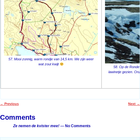
57. Mooi zonnig, warm rondje van 14,5 km. We zijn weer
wat zout kwijt
58. Op de Ronde
lawinetje gezien. On
←
Previous
Next
→
Post navigation
Comments
Ze nemen de kvister mee!
— No Comments