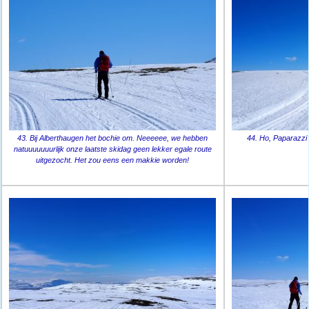
43. Bij Alberthaugen het bochie om. Neeeeee, we hebben
44. Ho, Paparazz
natuuuuuuurlijk onze laatste skidag geen lekker egale route
uitgezocht. Het zou eens een makkie worden!