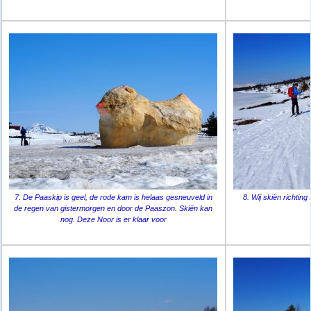
7. De Paaskip is geel, de rode kam is helaas gesneuveld in
8. Wij skiën richtin
de regen van gistermorgen en door de Paaszon. Skiën kan
nog. Deze Noor is er klaar voor