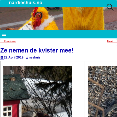
nardieshuis.no
←
Previous
Next
→
Post navigation
Ze nemen de kvister mee!
22 April 2019
neshuis