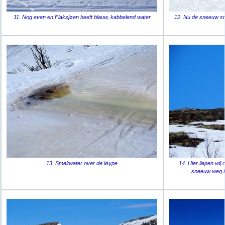
11. Nog even en Flaksjøen heeft blauw, kabbelend water
12. Nu de sneeuw sme
13. Smeltwater over de løype
14. Hier liepen wij
sneeuw weg i