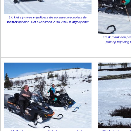
17. Het zijn twee vrijwilligers die op sneeuwscooters de
kvister
ophalen. Het skiseizoen 2018-2019 is afgelopen!!!
18. Ik maak een praa
plek op mijn blog k