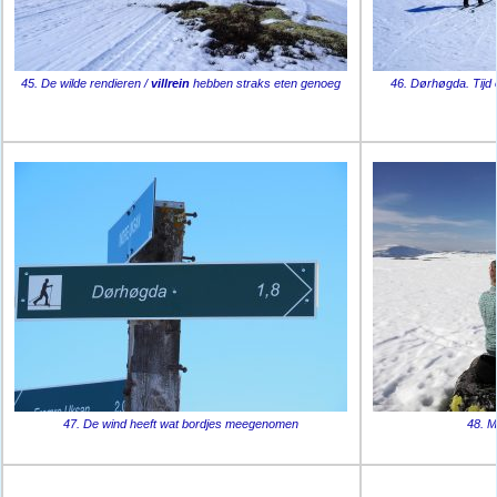
45. De wilde rendieren /
villrein
hebben straks eten genoeg
46. Dørhøgda. Tijd 
47. De wind heeft wat bordjes meegenomen
48. M