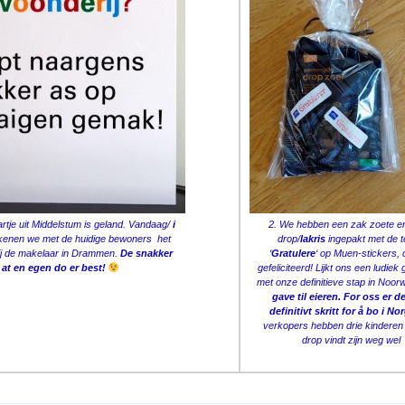
aartje uit Middelstum is geland. Vandaag/
i
2. We hebben een zak zoete e
kenen we met de huidige bewoners het
drop/
lakris
ingepakt met de t
ij de makelaar in Drammen.
De snakker
‘
Gratulere
‘ op Muen-stickers, 
at en egen do er best!
gefeliciteerd! Lijkt ons een ludie
met onze definitieve stap in Noo
gave til eieren. For oss er de
definitivt skritt for å bo i No
verkopers hebben drie kinderen
drop vindt zijn weg wel