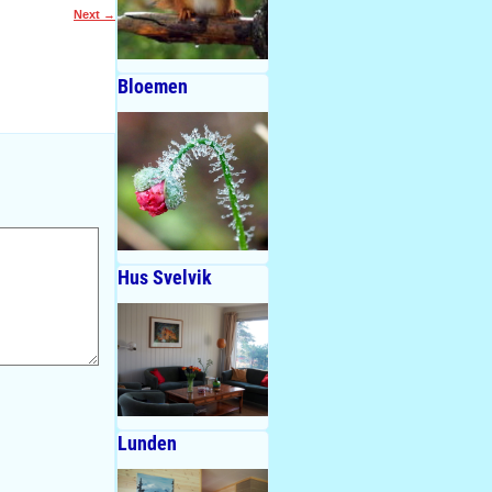
Next
→
Bloemen
Hus Svelvik
Lunden