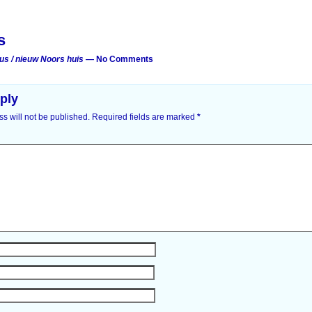
on
s
us / nieuw Noors huis
— No Comments
ply
s will not be published.
Required fields are marked
*