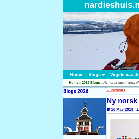
nardieshuis.
Home
Blogs
Vogels e.a. d
Home
→
2019 Blogs
→
Ny norsk hus / nieuw N
Blogs 2026
←
Previous
Post navigati
Ny norsk 
16 May 2019