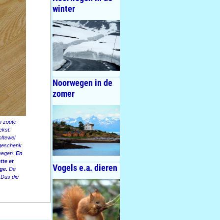
winter
Noorwegen in de
zomer
n zoute
ekst:
oftewel
k geschenk
rwegen.
En
tte et
Vogels e.a. dieren
rge.
De
 Dus die