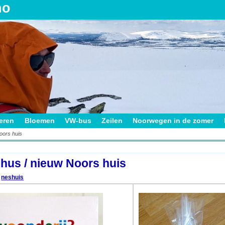
no
ieren
Bloemen
VW-bus
Zeilen
Noorwegen in de zomer
oors huis
on
hus / nieuw Noors huis
neshuis