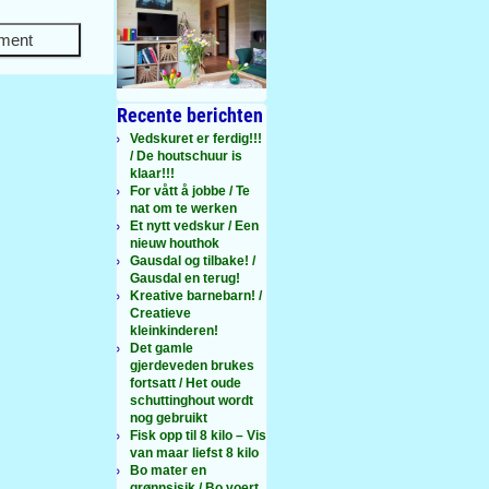
Recente berichten
Vedskuret er ferdig!!!
/ De houtschuur is
klaar!!!
For vått å jobbe / Te
nat om te werken
Et nytt vedskur / Een
nieuw houthok
Gausdal og tilbake! /
Gausdal en terug!
Kreative barnebarn! /
Creatieve
kleinkinderen!
Det gamle
gjerdeveden brukes
fortsatt / Het oude
schuttinghout wordt
nog gebruikt
Fisk opp til 8 kilo – Vis
van maar liefst 8 kilo
Bo mater en
grønnsisik / Bo voert