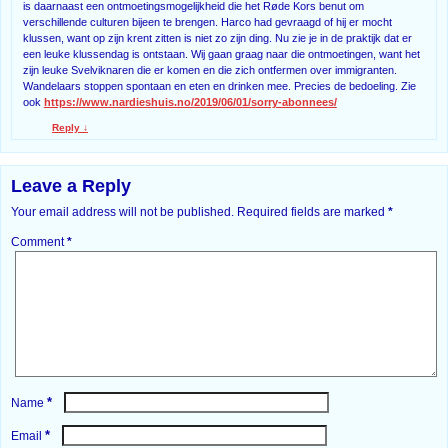
is daarnaast een ontmoetingsmogelijkheid die het Røde Kors benut om
verschillende culturen bijeen te brengen. Harco had gevraagd of hij er mocht
klussen, want op zijn krent zitten is niet zo zijn ding. Nu zie je in de praktijk dat er
een leuke klussendag is ontstaan. Wij gaan graag naar die ontmoetingen, want het
zijn leuke Svelviknaren die er komen en die zich ontfermen over immigranten.
Wandelaars stoppen spontaan en eten en drinken mee. Precies de bedoeling. Zie
ook
https://www.nardieshuis.no/2019/06/01/sorry-abonnees/
Reply
↓
Leave a Reply
Your email address will not be published.
Required fields are marked
*
Comment
*
*
Name
*
Email