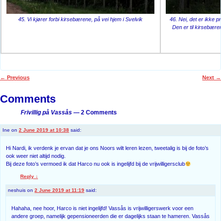
45. Vi kjører forbi kirsebærene, på vei hjem i Svelvik
46. Nei, det er ikke 
Den er til kirsebær
←
Previous
Next
→
Post navigation
Comments
Frivillig på Vassås
— 2 Comments
Ine
on
2 June 2019 at 10:38
said:
Hi Nardi, ik verdenk je ervan dat je ons Noors wilt leren lezen, tweetalig is bij de foto’s
ook weer niet altijd nodig.
Bij deze foto’s vermoed ik dat Harco nu ook is ingelijfd bij de vrijwilligersclub
Reply
↓
neshuis
on
2 June 2019 at 11:19
said:
Hahaha, nee hoor, Harco is niet ingelijfd! Vassås is vrijwilligerswerk voor een
andere groep, namelijk gepensioneerden die er dagelijks staan te hameren. Vassås