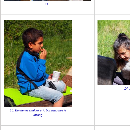
11.
14.
13. Benjamin skal feire 7. bursdag neste
lørdag