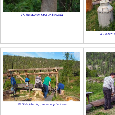
37. Mursteinen, laget av Benjamin
38. Se her!!
39. Siste job i dag: pusser opp benkene