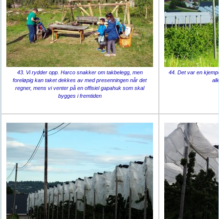
43. Vi rydder opp. Harco snakker om takbelegg, men
44. Det var en kjemp
foreløpig kan taket dekkes av med presenningen når det
al
regner, mens vi venter på en offisiel gapahuk som skal
bygges i fremtiden