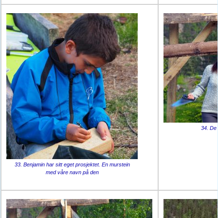
34. De f
33. Benjamin har sitt eget prosjektet. En murstein
med våre navn på den