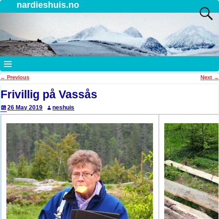
nardieshuis.no
←
Previous
Next
→
Post navigation
Frivillig på Vassås
26 May 2019
neshuis