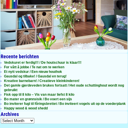
Recente berichten
Vedskuret er ferdig!!! / De houtschuur is klaar!!!
For vått å jobbe / Te nat om te werken
Et nytt vedskur / Een nieuw houthok
Gausdal og tilbake! / Gausdal en terug!
Kreative barnebarn! / Creatieve kleinkinderen!
Det gamle gjerdeveden brukes fortsatt / Het oude schuttinghout wordt nog
gebruikt
Fisk opp til 8 kilo – Vis van maar liefst 8 kilo
Bo mater en grønnsisik / Bo voert een sijs
Bo inviterer fugl til fôringsbrettet / Bo inviteert vogels uit op de voederplank
Happy wood & wood shedd
Archives