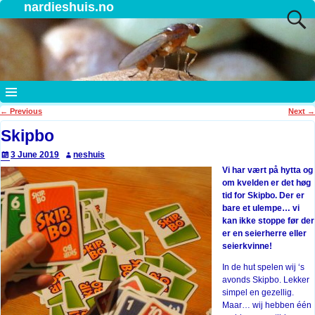
nardieshuis.no
←
Previous
Next
→
Post navigation
Skipbo
3 June 2019
neshuis
Vi har vært på hytta og
om kvelden er det høg
tid for Skipbo. Der er
bare et ulempe… vi
kan ikke stoppe før der
er en seierherre eller
seierkvinne!
In de hut spelen wij ‘s
avonds Skipbo. Lekker
simpel en gezellig.
Maar… wij hebben één