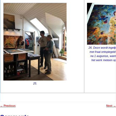
26. Deze wordt ingelij
met fraai ontspiegeld 
na 1 augustus, want 
het werk meteen op
25.
←
Previous
Next
→
Post navigation