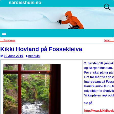
nardieshuis.no
←
Previous
Next
→
Post navigation
Kikki Hovland på Fossekleiva
19 June 2019
neshuis
2. Søndag 18. juni sk
og Berger Museum.
Før vi skal på tur på
Det tar mer tid enn v
interessant på Fosse
Paul Guanio-Uluru, f
tok bilder for Svelvi
Vi kjøpte en reprodu
Se på
http://www.kikkihov