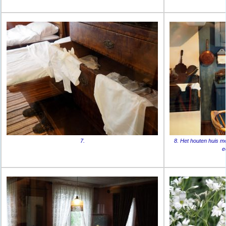
7.
8. Het houten huis m
e