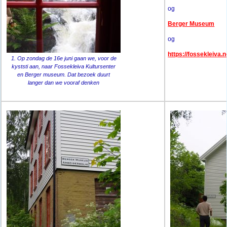
og
Berger Museum
og
https://fossekleiva.n
1. Op zondag de 16e juni gaan we, voor de
kyststi aan, naar Fossekleiva Kultursenter
en Berger museum. Dat bezoek duurt
langer dan we vooraf denken