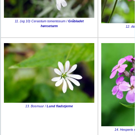
11. (og 10) Cerastium tomentosum /
Gråbladet
hønsetarm
12. Ak
13. Bosmuur /
Lund fladstjerne
14. Hesperis 