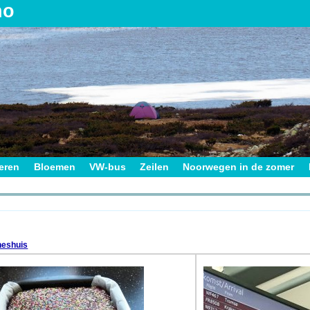
no
ieren
Bloemen
VW-bus
Zeilen
Noorwegen in de zomer
on
neshuis