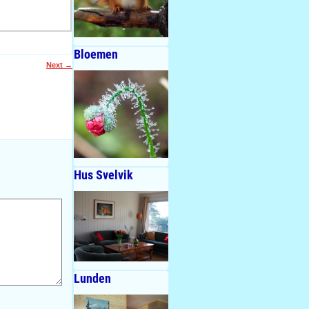
Bloemen
Next
→
Hus Svelvik
Lunden