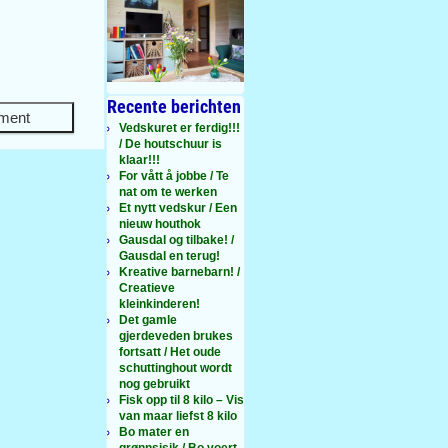
Recente berichten
Vedskuret er ferdig!!!
/ De houtschuur is
klaar!!!
For vått å jobbe / Te
nat om te werken
Et nytt vedskur / Een
nieuw houthok
Gausdal og tilbake! /
Gausdal en terug!
Kreative barnebarn! /
Creatieve
kleinkinderen!
Det gamle
gjerdeveden brukes
fortsatt / Het oude
schuttinghout wordt
nog gebruikt
Fisk opp til 8 kilo – Vis
van maar liefst 8 kilo
Bo mater en
grønnsisik / Bo voert