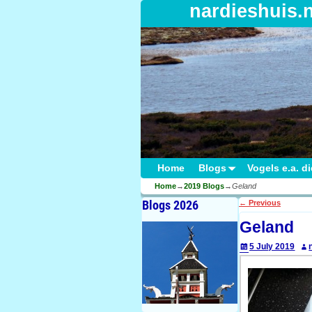
nardieshuis.
Home
Blogs
Vogels e.a. d
Home
→
2019 Blogs
→
Geland
Blogs 2026
←
Previous
Post navigati
Geland
5 July 2019