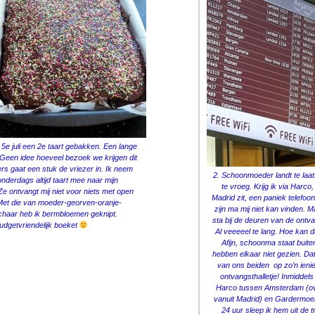
 5e juli een 2e taart gebakken. Een lange
 Geen idee hoeveel bezoek we krijgen dit
s gaat een stuk de vriezer in. Ik neem
2. Schoonmoeder landt te laat
onderdags altijd taart mee naar mijn
te vroeg. Krijg ik via Harco, 
 Ze ontvangt mij niet voor niets met open
Madrid zit, een paniek telefoo
et die van moeder-georven-oranje-
zijn ma mij niet kan vinden. 
haar heb ik bermbloemen geknipt.
sta bij de deuren van de ontva
udgetvriendelijk boeket
Al veeeeel te lang. Hoe kan 
Afijn, schoonma staat buit
hebben elkaar niet gezien. Dat
van ons beiden op zo’n ieni
ontvangsthalletje! Inmiddels
Harco tussen Amsterdam (o
vanuit Madrid) en Gardermoe
24 uur sleep ik hem uit de tr