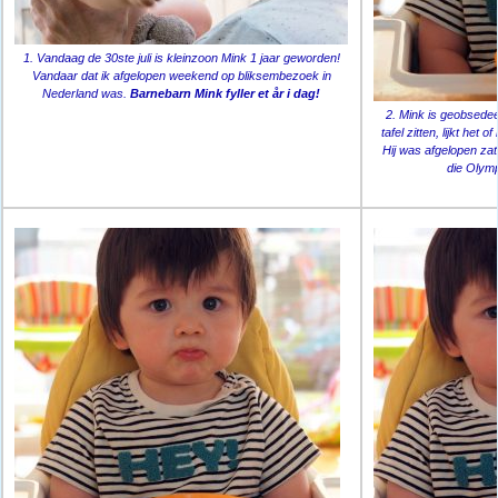
1. Vandaag de 30ste juli is kleinzoon Mink 1 jaar geworden!
Vandaar dat ik afgelopen weekend op bliksembezoek in
Nederland was.
Barnebarn Mink fyller et år i dag!
2. Mink is geobsedeer
tafel zitten, lijkt het
Hij was afgelopen zat
die Olymp