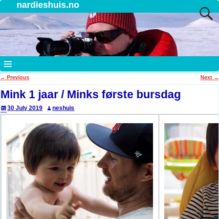
nardieshuis.no
←
Previous
Next
→
Post navigation
Mink 1 jaar / Minks første bursdag
30 July 2019
neshuis