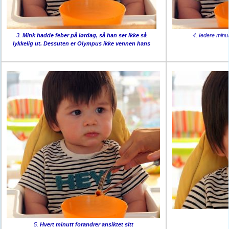
3.
Mink hadde feber på lørdag, så han ser ikke så
4. Iedere minuu
lykkelig ut. Dessuten er Olympus ikke vennen hans
5.
Hvert minutt forandrer ansiktet sitt