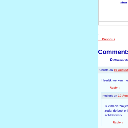
stua
←
Previous
Post navigati
Comment
Dozenstraa
Christa
on
10 August
Heerlijk werken met
Reply
↓
neshuis
on
10 Aug
Ik vind die zakj
zodat de boel onb
schilderwerk
Reply
↓