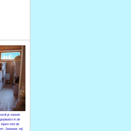
ordt je steeds
geplaatst in de
 lopen met de
sen. Jaaaaaa. wij