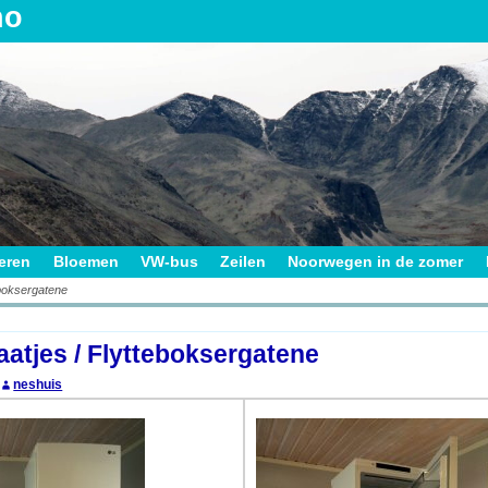
no
ieren
Bloemen
VW-bus
Zeilen
Noorwegen in de zomer
eboksergatene
on
atjes / Flytteboksergatene
neshuis