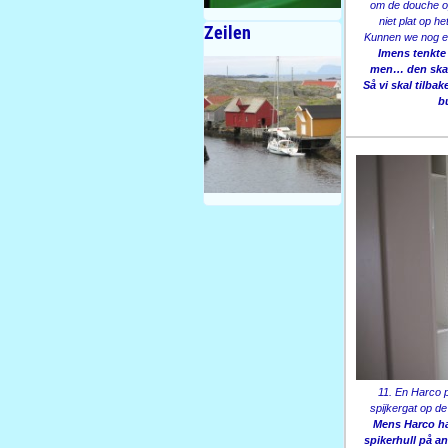
om de douche o
niet plat op h
Zeilen
Kunnen we nog 
Imens tenkte 
men… den skal 
Så vi skal tilba
b
11. En Harco p
spijkergat op d
Mens Harco har
spikerhull på a