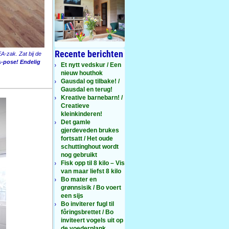
Recente berichten
A-zak. Zat bij de
A-pose! Endelig
Et nytt vedskur / Een
nieuw houthok
Gausdal og tilbake! /
Gausdal en terug!
Kreative barnebarn! /
Creatieve
kleinkinderen!
Det gamle
gjerdeveden brukes
fortsatt / Het oude
schuttinghout wordt
nog gebruikt
Fisk opp til 8 kilo – Vis
van maar liefst 8 kilo
Bo mater en
grønnsisik / Bo voert
een sijs
Bo inviterer fugl til
fôringsbrettet / Bo
inviteert vogels uit op
de voederplank