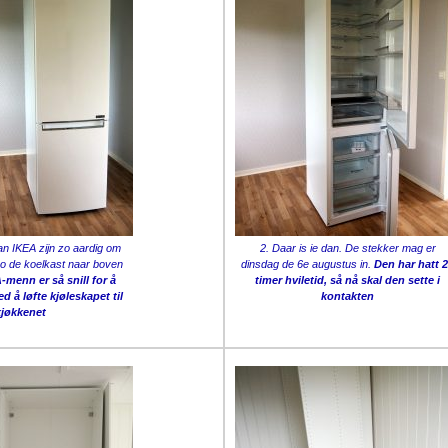
n IKEA zijn zo aardig om
2. Daar is ie dan. De stekker mag er
 de koelkast naar boven
dinsdag de 6e augustus in.
Den har hatt 
-menn er så snill for å
timer hviletid, så nå skal den sette i
d å løfte kjøleskapet til
kontakten
kjøkkenet