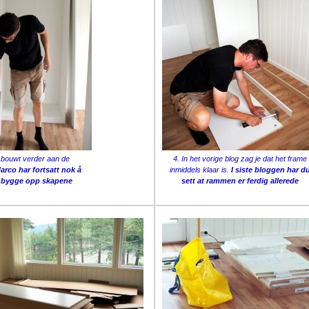
 bouwt verder aan de
4. In het vorige blog zag je dat het frame
arco har fortsatt nok å
inmiddels klaar is.
I siste bloggen har d
å bygge opp skapene
sett at rammen er ferdig allerede