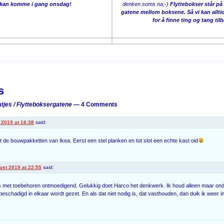
 kan komme i gang onsdag!
denken soms na;-)
Flyttebokser står på 
gatene mellom boksene. Så vi kan allt
for å finne ting og tang til
on
s
tjes / Flytteboksergatene
— 4 Comments
 2019 at 16:38
said:
 de bouwpakketten van Ikea. Eerst een stel planken en tot slot een echte kast oid
ust 2019 at 22:55
said:
es met toebehoren ontmoedigend. Gelukkig doet Harco het denkwerk. Ik houd alleen maar ond
eschadigd in elkaar wordt gezet. En als dat niet nodig is, dat vasthouden, dan duik ik weer in