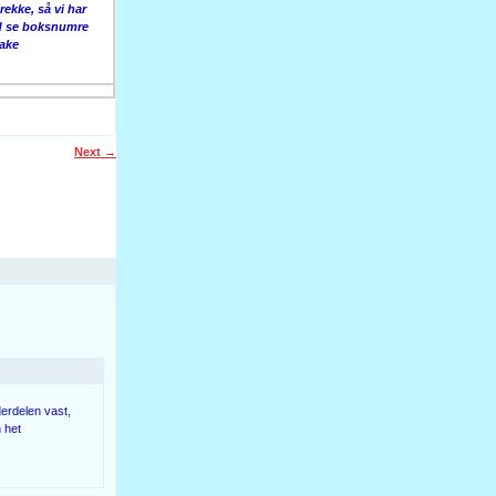
rekke, så vi har
id se boksnumre
bake
Next
→
erdelen vast,
 het