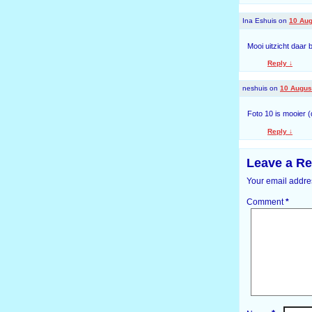
Ina Eshuis
on
10 Aug
Mooi uitzicht daar bij
Reply
↓
neshuis
on
10 Augus
Foto 10 is mooier (d
Reply
↓
Leave a Re
Your email addres
Comment
*