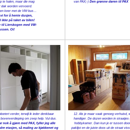
p te halen, maar die mag
van PAX;-)
Den grønne døren til PAX
et dak worden vervoerd.
een keer met de VW-bus…
vi for å hente dusjen,
ikke på taket av bilen!
ke til Lierskogen med VW-
ussen. Oi!
loetert verder, terwijl ik ieder denkbaar
12. Als je maar vaak genoeg verhuisd, w
e bovenverdieping om zeep help. Vul dus.
handiger. De dozen worden in straatjes 
 nok å gjøre med PAX, fyller jeg alle
hobbykamer. Dan kun je er tussen door
ndre etasjen, så maling av kjøkkenet og
paklijst en de juiste doos uit de straat vis