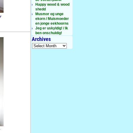
Happy wood & wood
shedd
Musmor og unge
r
ekorn / Muismoeder
en jonge eekhoorns
Jeg er uskyldig! / Ik
ben onschuldig!
Archives
r