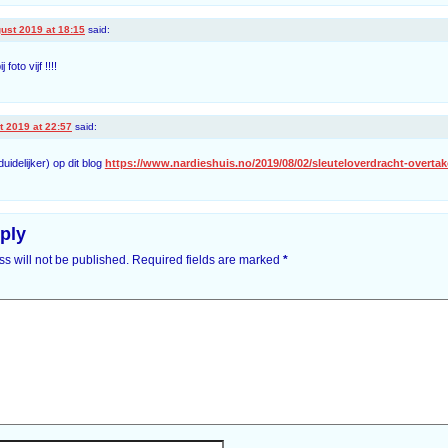
ust 2019 at 18:15
said:
 foto vijf !!!!
t 2019 at 22:57
said:
uidelijker) op dit blog
https://www.nardieshuis.no/2019/08/02/sleuteloverdracht-overtak
ply
s will not be published.
Required fields are marked
*