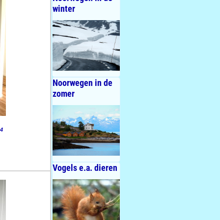
winter
Noorwegen in de
zomer
24
Vogels e.a. dieren