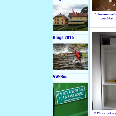
7.
Soverommet e
geschilderd.
Blogs 2016
VW-Bus
9. We zijn ook n