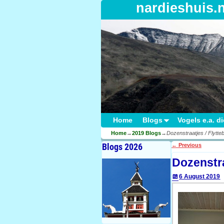
nardieshuis.
Home
Blogs
Vogels e.a. d
Home
→
2019 Blogs
→
Dozenstraatjes / Flytt
Blogs 2026
←
Previous
Post navigati
Dozenstra
6 August 2019