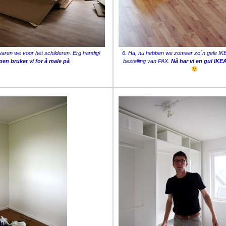
waren we voor het schilderen. Erg handig!
6. Ha, nu hebben we zomaar zo´n gele IKE
en bruker vi for å male på
bestelling van PAX.
Nå har vi en gul IKE