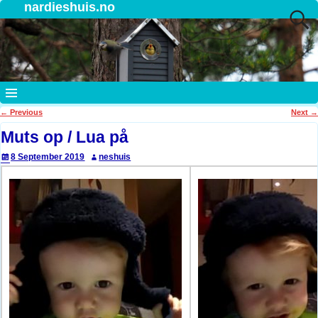
nardieshuis.no
←
Previous
Next
→
Post navigation
Muts op / Lua på
8 September 2019
neshuis