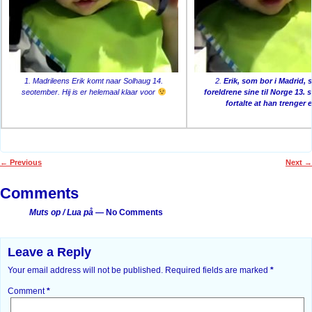
1. Madrileens Erik komt naar Solhaug 14.
2.
Erik, som bor i Madrid, 
seotember. Hij is er helemaal klaar voor
foreldrene sine til Norge 13.
fortalte at han trenger 
←
Previous
Next
→
Post navigation
Comments
Muts op / Lua på
— No Comments
Leave a Reply
Your email address will not be published.
Required fields are marked
*
Comment
*