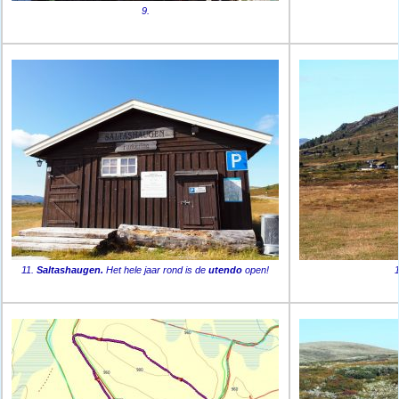
9.
11.
Saltashaugen.
Het hele jaar rond is de
utendo
open!