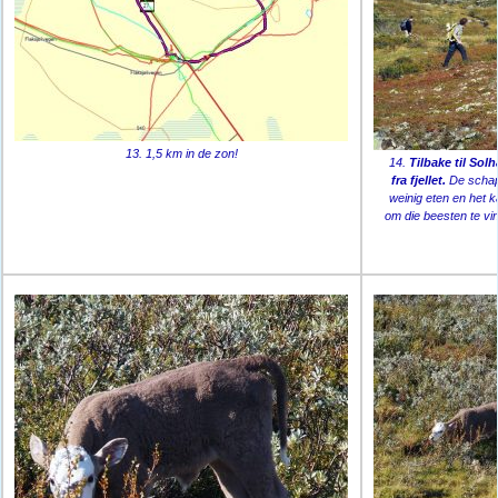
13. 1,5 km in de zon!
14.
Tilbake til Sol
fra fjellet.
De schape
weinig eten en het k
om die beesten te vi