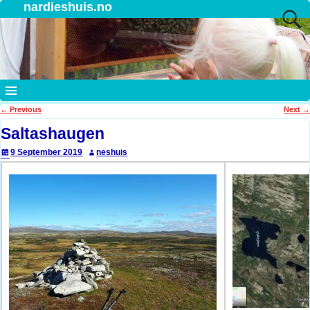
nardieshuis.no
←
Previous
Next
→
Post navigation
Saltashaugen
9 September 2019
neshuis