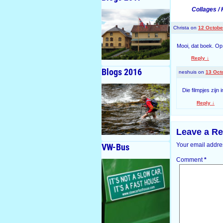
Collages / 
Christa
on
12 Octobe
Mooi, dat boek. Op 
Reply
↓
Blogs 2016
neshuis
on
13 Oct
Die filmpjes zijn
Reply
↓
Leave a Re
Your email addres
VW-Bus
Comment
*