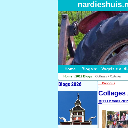
nardieshuis.
Home
Blogs
Vogels e.a. d
Home
→
2019 Blogs
→
Collages / Kollasjer
Blogs 2026
←
Previous
Post navigati
Collages 
11 October 201