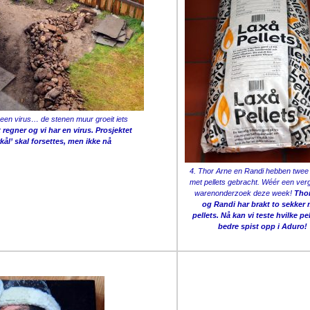
 een virus… de stenen muur groeit iets
 regner og vi har en virus. Prosjektet
rkål’ skal forsettes, men ikke nå
4. Thor Arne en Randi hebben twe
met pellets gebracht. Wéér een verg
warenonderzoek deze week!
Tho
og Randi har brakt to sekker
pellets. Nå kan vi teste hvilke pel
bedre spist opp i Aduro!