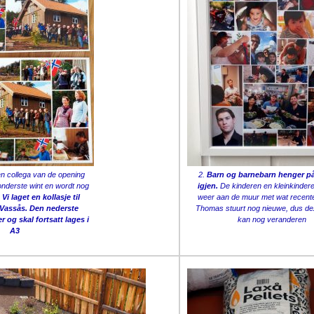
n collega van de opening
2.
Barn og barnebarn henger p
nderste wint en wordt nog
igjen.
De kinderen en kleinkinder
.
Vi laget en kollasje til
weer aan de muur met wat recente
Vassås. Den nederste
Thomas stuurt nog nieuwe, dus de
 og skal fortsatt lages i
kan nog veranderen
A3