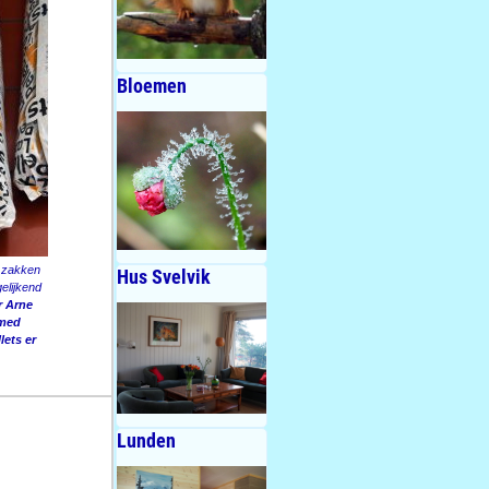
Bloemen
e zakken
Hus Svelvik
elijkend
r Arne
 med
lets er
Lunden