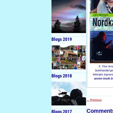
Blogs 2019
5. Thor Arn
boekhandel gew
lettertjes ingrav
Blogs 2018
annen brukt b
←
Previous
Post navigati
Comment
Blogs 2017