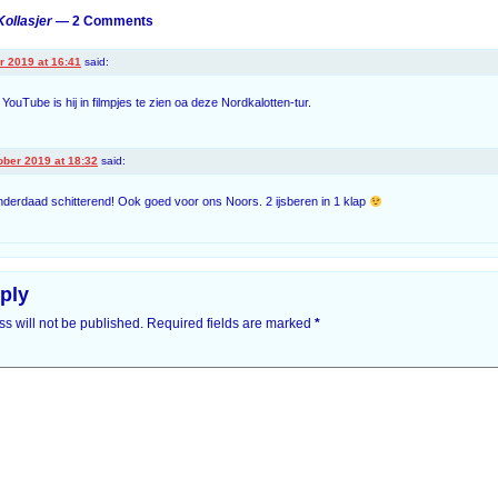
Kollasjer
— 2 Comments
r 2019 at 16:41
said:
YouTube is hij in filmpjes te zien oa deze Nordkalotten-tur.
ober 2019 at 18:32
said:
 inderdaad schitterend! Ook goed voor ons Noors. 2 ijsberen in 1 klap
ply
s will not be published.
Required fields are marked
*