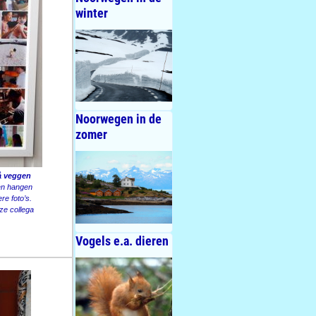
winter
Noorwegen in de
zomer
å veggen
en hangen
re foto’s.
ze collega
Vogels e.a. dieren