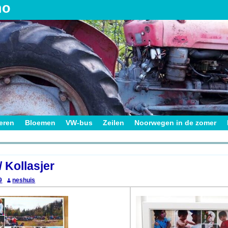
no
ieren
Bloemen
VW-bus
Zeilen
Noorwegen in de zomer
on
/ Kollasjer
9
neshuis