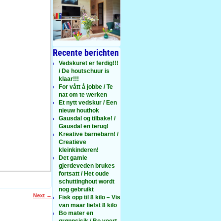
Recente berichten
Vedskuret er ferdig!!!
/ De houtschuur is
klaar!!!
For vått å jobbe / Te
nat om te werken
Et nytt vedskur / Een
nieuw houthok
Gausdal og tilbake! /
Gausdal en terug!
Kreative barnebarn! /
Creatieve
kleinkinderen!
Det gamle
gjerdeveden brukes
fortsatt / Het oude
schuttinghout wordt
nog gebruikt
Next
→
Fisk opp til 8 kilo – Vis
van maar liefst 8 kilo
Bo mater en
grønnsisik / Bo voert