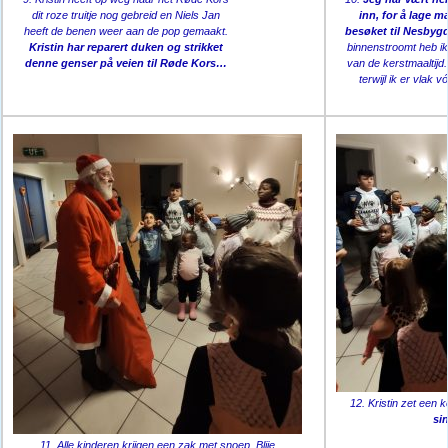
dit roze truitje nog gebreid en Niels Jan
inn, for å lage ma
heeft de benen weer aan de pop gemaakt.
besøket til Nesbygd
Kristin har reparert duken og strikket
binnenstroomt heb i
denne genser på veien til Røde Kors…
van de kerstmaaltijd. J
terwijl ik er vlak 
12. Kristin zet een 
si
11. Alle kinderen krijgen een zak met snoep. Blije