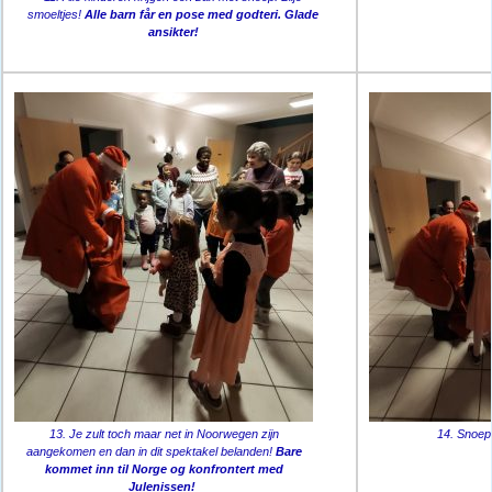
smoeltjes!
Alle barn får en pose med godteri. Glade
ansikter!
13. Je zult toch maar net in Noorwegen zijn
14. Snoep
aangekomen en dan in dit spektakel belanden!
Bare
kommet inn til Norge og konfrontert med
Julenissen!