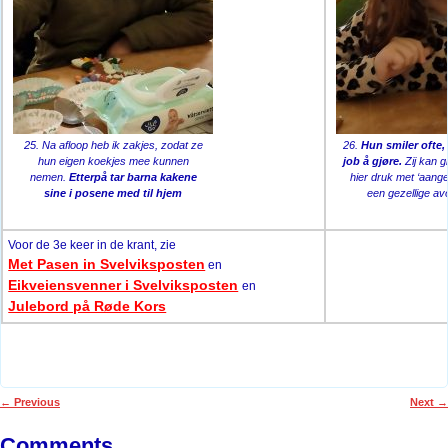
25. Na afloop heb ik zakjes, zodat ze
26.
Hun smiler ofte,
hun eigen koekjes mee kunnen
job å gjøre.
Zij kan g
nemen.
Etterpå tar barna kakene
hier druk met ‘aan
sine i posene med til hjem
een gezellige av
Voor de 3e keer in de krant, zie
Met Pasen in Svelviksposten
en
Eikveiensvenner i Svelviksposten
en
Julebord på Røde Kors
←
Previous
Next
→
Post navigation
Comments