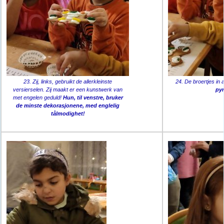
23. Zij, links, gebruikt de allerkleinste
24. De broertjes in a
versierselen. Zij maakt er een kunstwerk van
py
met engelen geduld!
Hun, til venstre, bruker
de minste dekorasjonene, med englelig
tålmodighet!