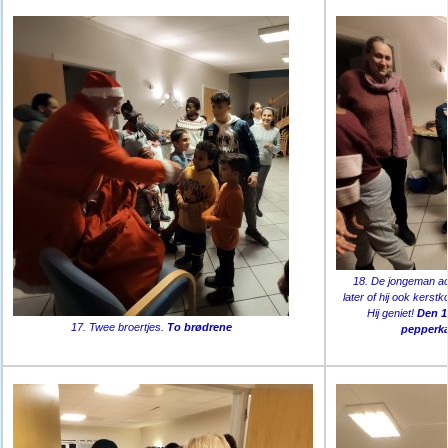
18. De jongeman ac
later of hij ook kerst
Hij geniet!
Den 1
17. Twee broertjes.
To brødrene
pepperka