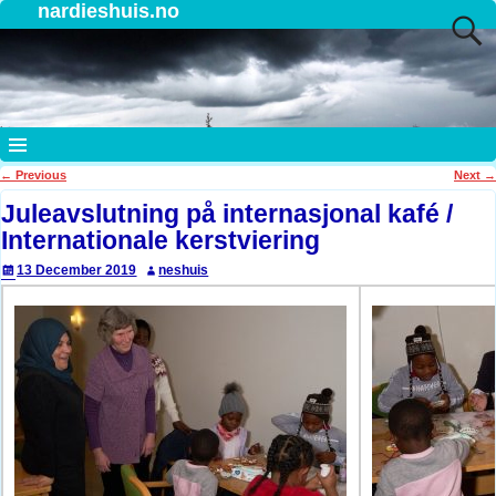
nardieshuis.no
←
Previous
Next
→
Post navigation
Juleavslutning på internasjonal kafé /
Internationale kerstviering
13 December 2019
neshuis