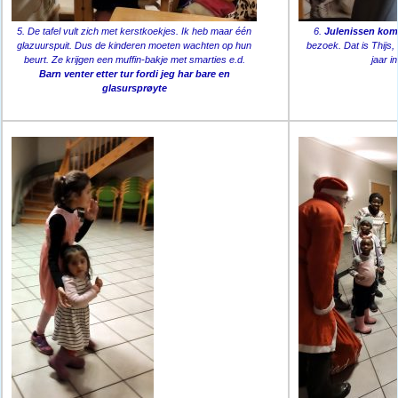
5. De tafel vult zich met kerstkoekjes. Ik heb maar één
6.
Julenissen ko
glazuurspuit. Dus de kinderen moeten wachten op hun
bezoek. Dat is Thijs,
beurt. Ze krijgen een muffin-bakje met smarties e.d.
jaar i
Barn venter etter tur fordi jeg har bare en
glasursprøyte