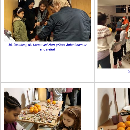
19. Doodeng, die Kerstman!
Hun gråter. Julenissen er
engstelig!
2