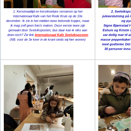
1. Kerstmaaltijd en kerstkoekjes versieren op het
2. Svelvikspo
Internationaal Kafe van het Rode Kruis op de 10e
juleavslutning på 
december. Ik zie in het midden twee bekende kopjes, maar
og pyn
ik mag zelf geen foto’s maken. Deze eerste twee zijn
Signe Bjørnstad H
gemaakt door Svelviksposten, dus daar kan ik niks aan
Eshuis og Kristin 
doen toch? Zie link
Internationaal Kafe Svelviksposten
var deilig mat til
(NB. voor de 3e keer in de krant sinds wij hier wonen)
masse pepperkaker 
med godterier. De
30 personer inno