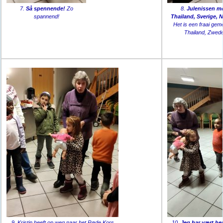
7.
Så spennende!
Zo
8.
Julenissen møte
spannend!
Thailand, Sverige, 
Het is een fraai gem
Thailand, Zwede
9. Kristin heeft op weg naar het Røde Kors
10.
Jeg har vært her