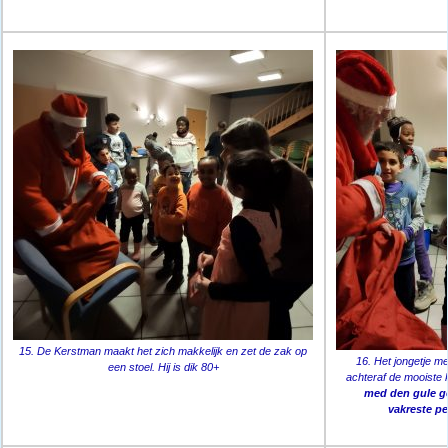
15. De Kerstman maakt het zich makkelijk en zet de zak op
16. Het jongetje me
een stoel. Hij is dik 80+
achteraf de mooiste
med den gule g
vakreste p