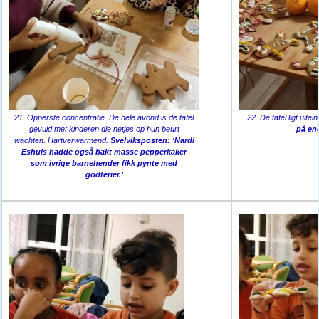
21. Opperste concentratie. De hele avond is de tafel
22. De tafel ligt uitei
gevuld met kinderen die netjes op hun beurt
på en
wachten. Hartverwarmend.
Svelviksposten: ‘Nardi
Eshuis hadde også bakt masse pepperkaker
som ivrige barnehender fikk pynte med
godterier.’