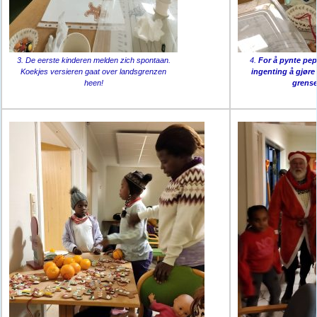
3. De eerste kinderen melden zich spontaan.
4.
For å pynte pe
Koekjes versieren gaat over landsgrenzen
ingenting å gjør
heen!
grens