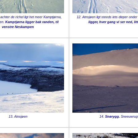
 achter de richel ligt het meer Kamptjørna,
12. Atnsjøen ligt steeds iets dieper onde
en.
Kamptjørna ligger bak randen, til
ligger, hver gang vi ser ned, lit
venstre Neskampen
13. Atnsjøen
14.
Snørygg.
Sneeuwrug