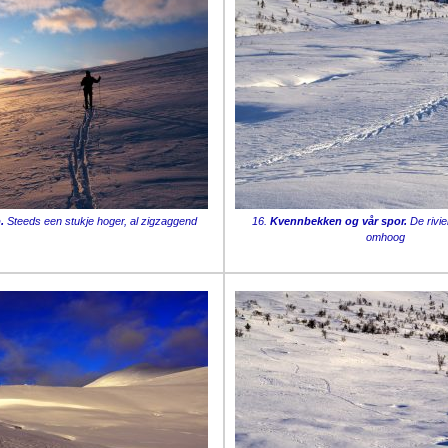
.
Steeds een stukje hoger, al zigzaggend
16.
Kvennbekken og vår spor.
De rivie
omhoog