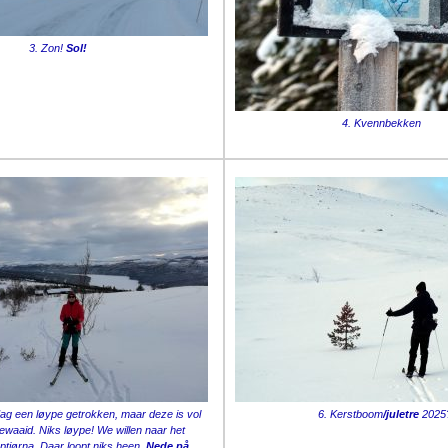
3. Zon!
Sol!
4. Kvennbekken
dag een løype getrokken, maar deze is vol
6. Kerstboom
/juletre
2025
waaid. Niks løype! We willen naar het
tjørna. Daar loopt niks heen.
Nede på