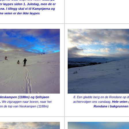
r løypes siden 1. Juledag, men de er
nø. I tillegg skal vi til Kamptjørna og
e veien er der ikke løypes
 Neskampen (1188m) og fjellsjøen
8. Een gladde berg en de Rondane op d
.
We zigzaggen naar boven, naar het
achtervolgen ons vandaag.
Hele veien 
en de top van Neskampen (1188m)
Rondane i bakgrunnen