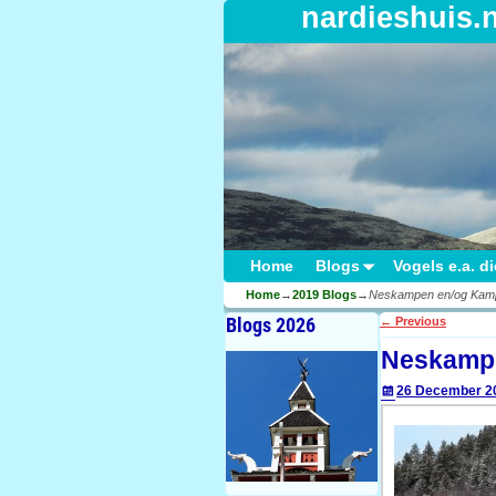
nardieshuis.
Home
Blogs
Vogels e.a. d
Home
→
2019 Blogs
→
Neskampen en/og Kamp
Blogs 2026
←
Previous
Post navigati
Neskampe
26 December 2