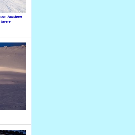
r ons.
Atnsjøen
t lavere