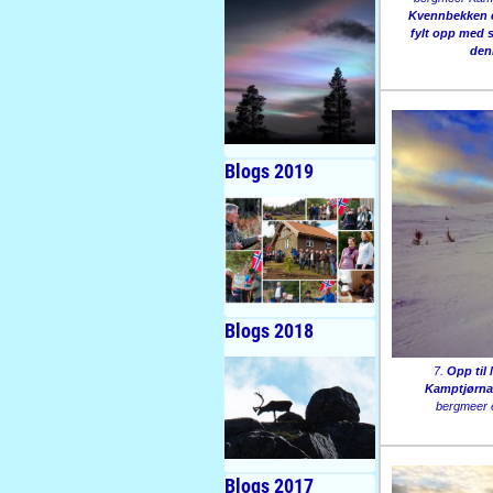
Kvennbekken e
fylt opp med s
denn
Blogs 2019
Blogs 2018
7.
Opp til
Kamptjørna
bergmeer 
Blogs 2017