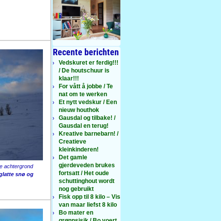
Recente berichten
Vedskuret er ferdig!!!
/ De houtschuur is
klaar!!!
For vått å jobbe / Te
nat om te werken
Et nytt vedskur / Een
nieuw houthok
Gausdal og tilbake! /
Gausdal en terug!
Kreative barnebarn! /
Creatieve
kleinkinderen!
Det gamle
gjerdeveden brukes
e achtergrond
fortsatt / Het oude
glatte snø og
schuttinghout wordt
nog gebruikt
Fisk opp til 8 kilo – Vis
van maar liefst 8 kilo
Bo mater en
grønnsisik / Bo voert