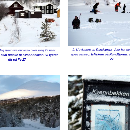
2. IJsvissers op Rundtjørna. Voor het eer
dag rijden we opnieuw over weg 27 naar
goed genoeg.
Isfiskere på Rundtjørna, 
i skal tilbake til Kvennbekken. Vi kjører
27
dit på Fv 27