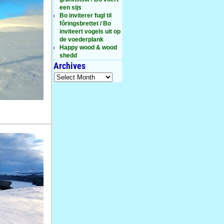
een sijs
Bo inviterer fugl til
fôringsbrettet / Bo
inviteert vogels uit op
de voederplank
Happy wood & wood
shedd
Archives