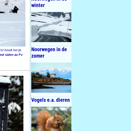
winter
Noorwegen in de
st houdt het ijs
zomer
ved siden av Fv
Vogels e.a. dieren