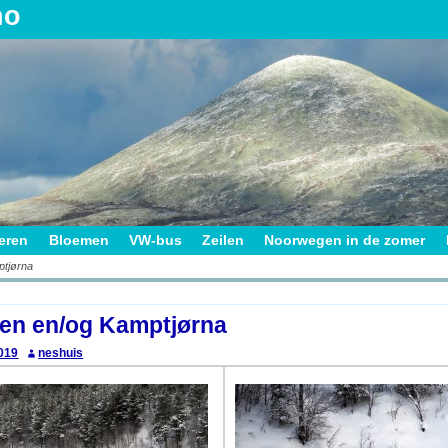
no
ieren
Bloemen
VW-bus
Zeilen
Noorwegen in de zomer
tjørna
on
n en/og Kamptjørna
019
neshuis