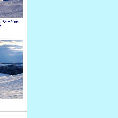
ns.
Igjen begge
s