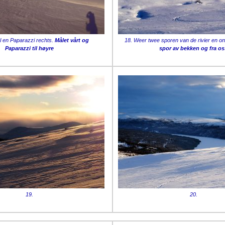
l en Paparazzi rechts.
Målet vårt og
18. Weer twee sporen van de rivier en o
Paparazzi til høyre
spor av bekken og fra os
19.
20.