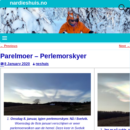
nardieshuis.no
←
Previous
Next
→
Post navigation
Parelmoer – Perlemorskyer
8 January 2020
neshuis
1.
Onsdag 8. januar, igjen perlemorskyer. Nå i Svelvik.
Woensdag de 8ste januari verschijnen er weer
parlemoerwolken aan de hemel. Deze keer in Svelvik
2.
Jeg er på sykle, 