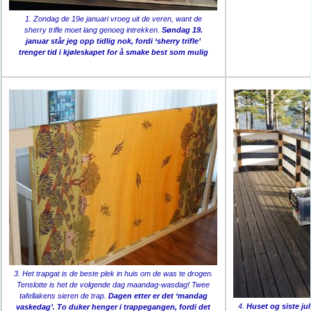
1. Zondag de 19e januari vroeg uit de veren, want de
sherry trifle moet lang genoeg intrekken.
Søndag 19.
januar står jeg opp tidlig nok, fordi ‘sherry trifle’
trenger tid i kjøleskapet for å smake best som mulig
3. Het trapgat is de beste plek in huis om de was te drogen.
Tenslotte is het de volgende dag maandag-wasdag! Twee
tafellakens sieren de trap.
Dagen etter er det ‘mandag
4.
Huset og siste jul
vaskedag’. To duker henger i trappegangen, fordi det