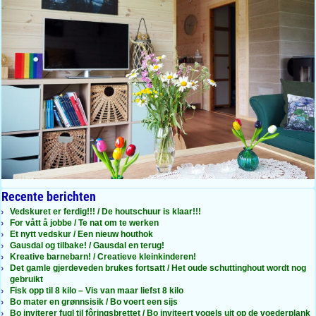
Recente berichten
Vedskuret er ferdig!!! / De houtschuur is klaar!!!
For vått å jobbe / Te nat om te werken
Et nytt vedskur / Een nieuw houthok
Gausdal og tilbake! / Gausdal en terug!
Kreative barnebarn! / Creatieve kleinkinderen!
Det gamle gjerdeveden brukes fortsatt / Het oude schuttinghout wordt nog
gebruikt
Fisk opp til 8 kilo – Vis van maar liefst 8 kilo
Bo mater en grønnsisik / Bo voert een sijs
Bo inviterer fugl til fôringsbrettet / Bo inviteert vogels uit op de voederplank