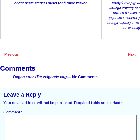
Etterpå har jeg v
er det beste stedet i huset for å tørke vasken
kollega-frivillig s
huis en de laatste
opgeruimd. Daarna ga
collega-vrijwilliger di
een wasdag 
←
Previous
Next
→
Post navigation
Comments
Dagen etter / De volgende dag
— No Comments
Leave a Reply
Your email address will not be published.
Required fields are marked
*
Comment
*