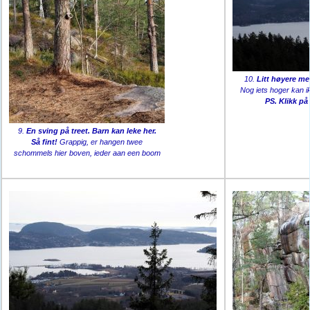
10.
Litt høyere mer
Nog iets hoger kan i
PS. Klikk på 
9.
En sving på treet.
Barn kan leke her.
Så fint!
Grappig, er hangen twee
schommels hier boven, ieder aan een boom