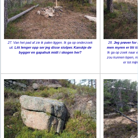
27. Van het pad af zie ik palen liggen. Ik ga op onderzoek
28.
Jeg prøver for 
uit.
Litt lenger opp ser jeg disse stolper. Kanskje de
men myren er litt t
bygger en gapahuk midt i skogen her?
Ik ga op zoek naar 
zou kunnen lopen, maa
er tot mi