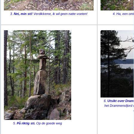
3.
Nei, min sti!
Verdikkeme, ik wil geen natte voeten!
4. Ha, een oml
6.
Utsikt over Dram
het Drammensfjord 
5.
På riktig sti.
Op de goede weg