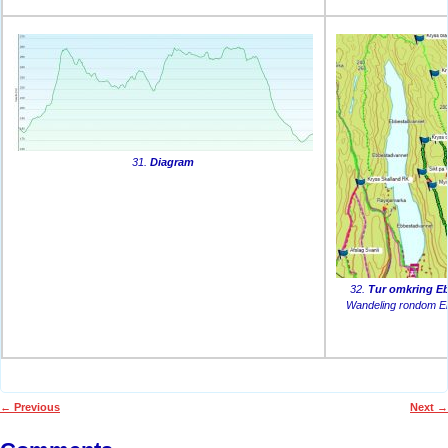
31.
Diagram
32.
Tur omkring Ebb
Wandeling rondom E
←
Previous
Next
→
Post navigation