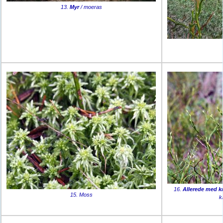
13.
Myr
/ moeras
16.
Allerede med 
15. Moss
k