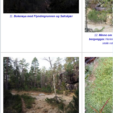
11.
Bokerøya med Flyndregrunnen og Saltskjær
12.
Minne om e
bergvegger.
Herinne
steile r