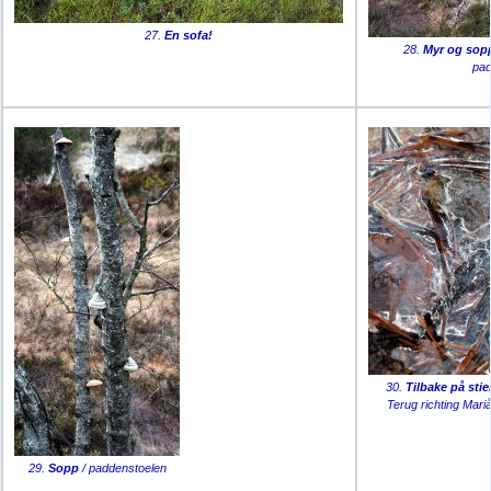
27.
En sofa!
28.
Myr og sop
pad
30.
Tilbake på stie
Terug richting Mari
29.
Sopp
/ paddenstoelen