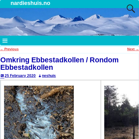
nardieshuis.no
←
Previous
Next
→
Post navigation
Omkring Ebbestadkollen / Rondom
Ebbestadkollen
25 February 2020
neshuis