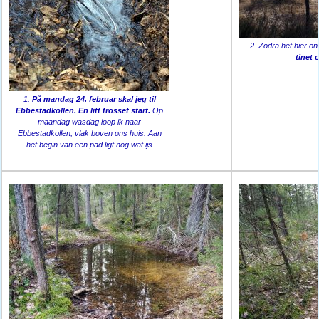
2. Zodra het hier ont
tinet 
1.
På mandag 24. februar skal jeg til
Ebbestadkollen.
En litt frosset start.
Op
maandag wasdag loop ik naar
Ebbestadkollen, vlak boven ons huis. Aan
het begin van een pad ligt nog wat ijs