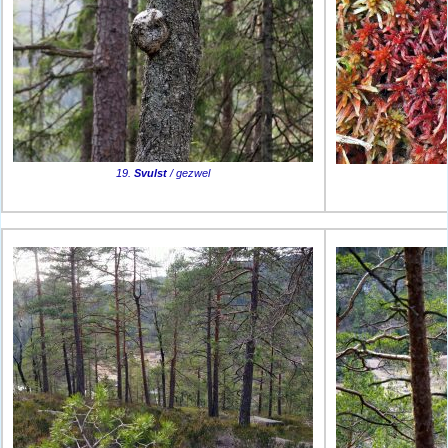
19.
Svulst
/ gezwel