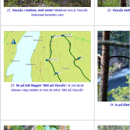
21.
Vassås i midten, helt nede!
Middenin kun je Vassås
22.
Vassås helt
helemaal beneden zien
23.
Se på blå flagget ‘Sikt på Vassås’.
Ik sta bij de
blauwe vlag midden in met de tekst ‘Sikt på Vassås’
24.
Is på Ebb