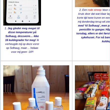
2. Een
rode streep
‘door d
kruis door dat wat klaar l
korte tijd twee kuren en ee
mij donderdag terug wil zie
med ’til Solhaug’, men på
1.
Jeg gledet meg meget til
penicillin to ganger. Hå
disse temperaturer på
torsdag, ellers er det før
Solhaug, dessverre… ikke
sykehuset. For nå bar
16 kuldegrader for meg!
Ik
kuldeg
verheugde mij op deze vorst
op Solhaug, maar… helaas
voor mij geen -16º!