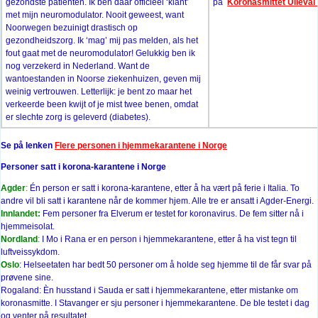
gezondste patiënten. Ik ben daar officieel ‘klant’
på
Koronasmittet Ullevål 
met mijn neuromodulator. Nooit geweest, want
Noorwegen bezuinigt drastisch op
gezondheidszorg. Ik ‘mag’ mij pas melden, als het
fout gaat met de neuromodulator! Gelukkig ben ik
nog verzekerd in Nederland. Want de
wantoestanden in Noorse ziekenhuizen, geven mij
weinig vertrouwen. Letterlijk: je bent zo maar het
verkeerde been kwijt of je mist twee benen, omdat
er slechte zorg is geleverd (diabetes).
Se på lenken
Flere personen i hjemmekarantene i Norge
Personer satt i korona-karantene i Norge
Agder
:
Én person er satt i korona-karantene, etter å ha vært på ferie i Italia. To
andre vil bli satt i karantene når de kommer hjem. Alle tre er ansatt i Agder-Energi.
Innlandet:
Fem personer fra Elverum er testet for koronavirus. De fem sitter nå i
hjemmeisolat.
Nordland
:
I Mo i Rana er en person i hjemmekarantene, etter å ha vist tegn til
luftveissykdom.
Oslo
: Helseetaten har bedt 50 personer om å holde seg hjemme til de får svar på
prøvene sine.
Rogaland: Èn husstand i Sauda er satt i hjemmekarantene, etter mistanke om
koronasmitte. I Stavanger er sju personer i hjemmekarantene. De ble testet i dag
og venter på resultatet.