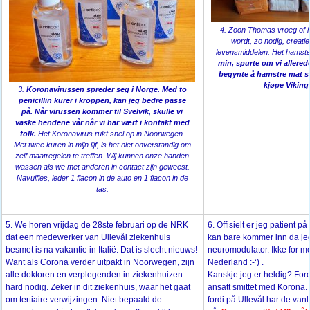
4. Zoon Thomas vroeg of i
wordt, zo nodig, creati
levensmiddelen. Het hamste
min, spurte om vi allerede
begynte å hamstre mat so
kjøpe Viking
3.
Koronavirussen spreder seg i Norge. Med to
penicillin kurer i kroppen, kan jeg bedre passe
på. Når virussen kommer til Svelvik, skulle vi
vaske hendene vår når vi har vært i kontakt med
folk.
Het Koronavirus rukt snel op in Noorwegen.
Met twee kuren in mijn lijf, is het niet onverstandig om
zelf maatregelen te treffen. Wij kunnen onze handen
wassen als we met anderen in contact zijn geweest.
Navulfles, ieder 1 flacon in de auto en 1 flacon in de
tas.
5. We horen vrijdag de 28ste februari op de NRK
6. Offisielt er jeg patient 
dat een medewerker van Ullevål ziekenhuis
kan bare kommer inn da je
besmet is na vakantie in Italië. Dat is slecht nieuws!
neuromodulator. Ikke for m
Want als Corona verder uitpakt in Noorwegen, zijn
Nederland :-‘) .
alle doktoren en verplegenden in ziekenhuizen
Kanskje jeg er heldig? Ford
hard nodig. Zeker in dit ziekenhuis, waar het gaat
ansatt smittet med Korona. 
om tertiaire verwijzingen. Niet bepaald de
fordi på Ullevål har de van