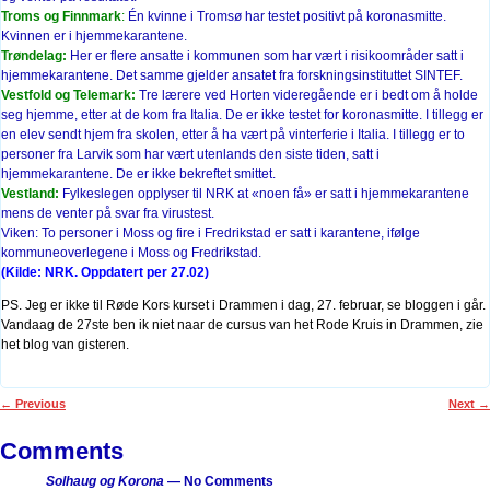
Troms og Finnmark
:
Én kvinne i Tromsø har testet positivt på koronasmitte.
Kvinnen er i hjemmekarantene.
Trøndelag:
Her er flere ansatte i kommunen som har vært i risikoområder satt i
hjemmekarantene. Det samme gjelder ansatet fra forskningsinstituttet SINTEF.
Vestfold og Telemark:
Tre lærere ved Horten videregående er i bedt om å holde
seg hjemme, etter at de kom fra Italia. De er ikke testet for koronasmitte. I tillegg er
en elev sendt hjem fra skolen, etter å ha vært på vinterferie i Italia. I tillegg er to
personer fra Larvik som har vært utenlands den siste tiden, satt i
hjemmekarantene. De er ikke bekreftet smittet.
Vestland:
Fylkeslegen opplyser til NRK at «noen få» er satt i hjemmekarantene
mens de venter på svar fra virustest.
Viken: To personer i Moss og fire i Fredrikstad er satt i karantene, ifølge
kommuneoverlegene i Moss og Fredrikstad.
(Kilde: NRK. Oppdatert per 27.02)
PS. Jeg er ikke til Røde Kors kurset i Drammen i dag, 27. februar, se bloggen i går.
Vandaag de 27ste ben ik niet naar de cursus van het Rode Kruis in Drammen, zie
het blog van gisteren.
←
Previous
Next
→
Post navigation
Comments
Solhaug og Korona
— No Comments