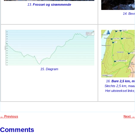
13.
Frosset og strømmende
14. Bev
15. Diagram
16.
Bare 2,5 km, me
Slechts 2,5 km, maar 
Het uitsteeksel link
←
Previous
Next
→
Post navigation
Comments