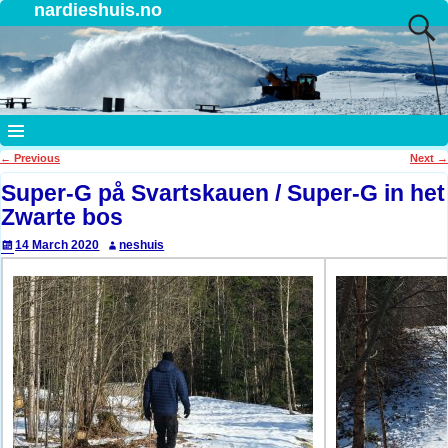
nardieshuis.no
←
Previous
Next
→
Post navigation
Super-G på Svartskauen / Super-G in het
Zwarte bos
14 March 2020
neshuis