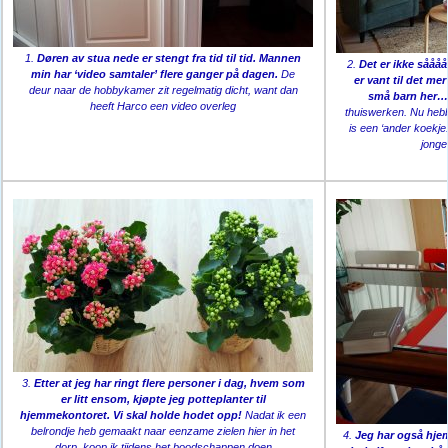
1.
Døren av stua nede er stengt fra tid til tid. Mannen
2.
Det er ikke sååå
min har ‘video samtaler’ flere ganger på dagen.
De
er vant til det me
deur naar de hobbykamer zit regelmatig dicht, want dan
små barn her…
heeft Harco een video overleg
thuiswerken. Nu hebb
is een ‘ander koekje
jonge
3.
Etter at jeg har ringt flere personer i dag, hvem som
er litt ensom, kjøpte jeg potteplanter til
hjemmekontoret. Vi skal holde hodet opp!
Nadat ik een
belrondje heb gemaakt naar eenzame zielen hier in het
4.
Jeg har også hje
dorp, koop ik tijdens het boodschappen doen