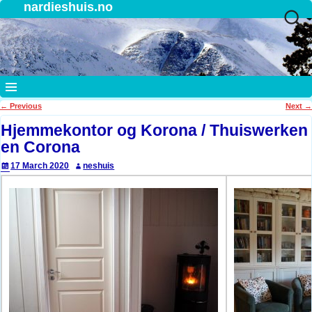
nardieshuis.no
←
Previous
Next
→
Post navigation
Hjemmekontor og Korona / Thuiswerken
en Corona
17 March 2020
neshuis