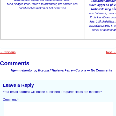
Lokalforeningshån
twee plantjes voor Harco’s thuiskantoor, We houden ons
siden ligger alt på e
hoofd koel en maken er het beste van
forberede meg når
ook huiswerk, maar 
Kruis Handboek voor
liefst 145 bladzijden
belastingaangifte in 
schiet er geen snar
←
Previous
Next
→
Post navigation
Comments
Hjemmekontor og Korona / Thuiswerken en Corona
— No Comments
Leave a Reply
Your email address will not be published.
Required fields are marked
*
Comment
*