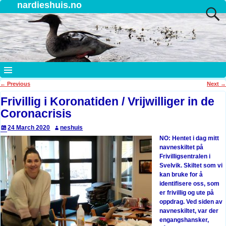
nardieshuis.no
←
Previous
Next
→
Post navigation
Frivillig i Koronatiden / Vrijwilliger in de
Coronacrisis
24 March 2020
neshuis
NO: Hentet i dag mitt
navneskiltet på
Frivilligsentralen i
Svelvik. Skiltet som vi
kan bruke for å
identifisere oss, som
er frivillig og ute på
oppdrag. Ved siden av
navneskiltet, var der
engangshansker,