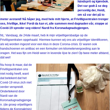
håndsprit og kjørebok.
Det var godt å se deg
personlig der, Heidi,
om så var det på to
meter avstand! Nå håper jeg, med hele mitt hjerte, at Frivilligsentralen trenger
oss, frivillige, ikke! Fordi da kan vi, alle sammen med dugnaden vår, stoppe at
Covid-19 spreder seg videre! Nardi fra Koronadugnadsgjengen.
NL: Vandaag, de 24ste maart, heb ik mijn vrijwilligersbadge op de
Frivilligsentralen opgehaald. Hiermee kunnen wij ons als vrijwilliger identificeren,
als wij worden ingezet voor een klus in deze Corona-crisis. Er waren ook
handschoenen en antibac en een formulier om kilometervergoeding aan te
vragen. Het was fijn om Heidi weer in levende lijve te zien! Op twee meter afstand,
dát wel!
Nu hoop ik maar, dat de
Frivilligsentralen ons
niet nodig heeft, want
dat betekent dat het
Covid-19 virus zich niet
verder verspreidt.
Ondertekend door
Nardi van de
Koronadugnadsgjenge
n. (de groep vrijwilligers
tijdens de Koronakrisis)