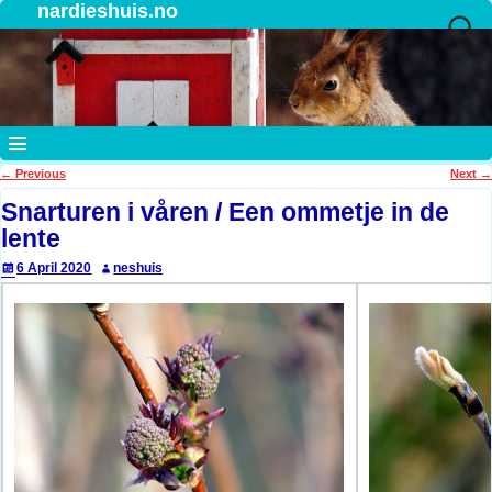
nardieshuis.no
←
Previous
Next
→
Post navigation
Snarturen i våren / Een ommetje in de
lente
6 April 2020
neshuis