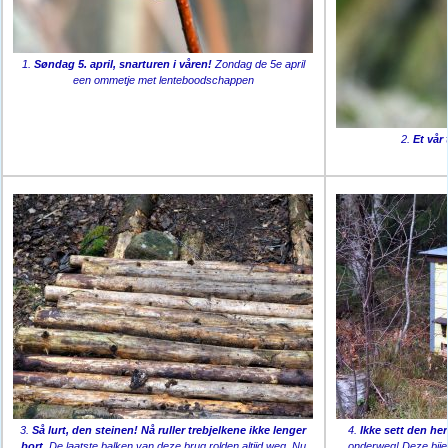
1.
Søndag 5. april, snarturen i våren!
Zondag de 5e april
een ommetje met lenteboodschappen
2.
Et vår
3.
Så lurt, den steinen! Nå ruller trebjelkene ikke lenger
4.
Ikke sett den her 
bort.
De laatste balken van deze brug rolden altijd weg. Nu
onderweg! Deze bije