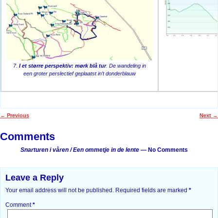
7.
I et større perspektiv: mørk blå tur
. De wandeling in
een groter perslectief geplaatst in’t donderblauw
←
Previous
Next
→
Post navigation
Comments
Snarturen i våren / Een ommetje in de lente
— No Comments
Leave a Reply
Your email address will not be published.
Required fields are marked
*
Comment
*