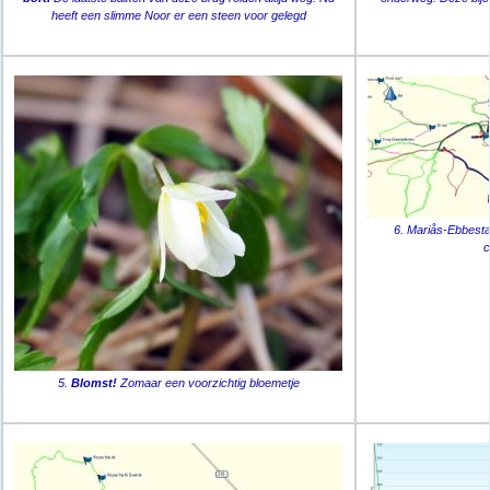
heeft een slimme Noor er een steen voor gelegd
6. Mariås-Ebbesta
c
5.
Blomst!
Zomaar een voorzichtig bloemetje