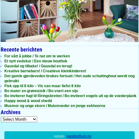
Recente berichten
For vått å jobbe / Te nat om te werken
Et nytt vedskur / Een nieuw houthok
Gausdal og tilbake! / Gausdal en terug!
Kreative barnebarn! / Creatieve kleinkinderen!
Det gamle gjerdeveden brukes fortsatt / Het oude schuttinghout wordt nog
gebruikt
Fisk opp til 8 kilo – Vis van maar liefst 8 kilo
Bo mater en grønnsisik / Bo voert een sijs
Bo inviterer fugl til fôringsbrettet / Bo inviteert vogels uit op de voederplank
Happy wood & wood shedd
Musmor og unge ekorn / Muismoeder en jonge eekhoorns
Archives
nardieshuis.no
©2026 -