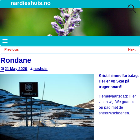
nardieshuis.no
←
Previous
Next
→
Post navigation
Rondane
21 May 2020
neshuis
Kristi himmelfartsdag:
Her er vi! Skal på
truger snart!!
Hemelvaartsdag: Hier
zitten wij. We gaan zo
op pad met de
sneeuwschoenen.