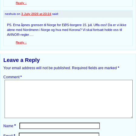
Reply
↓
neshuis
on
3 July 2020 at 23:24
said:
PS. Erna åpnes grensen til Norge for EØS-borgere 15. juli. Uffa oss! Da er vi ikke
alene med Nordmenn i Norge og hva med Korona? Vi skal fortsatt holde oss til
AVINOR-regler….
Reply
↓
Leave a Reply
Your email address will not be published.
Required fields are marked
*
Comment
*
*
Name
*
Email