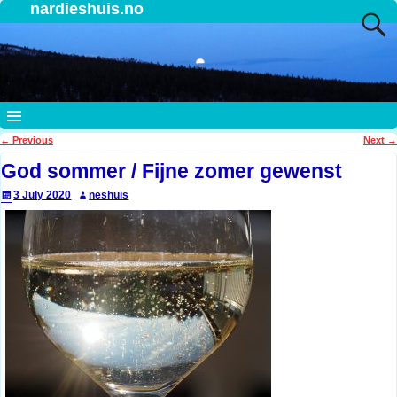
nardieshuis.no
←
Previous
Next
→
Post navigation
God sommer / Fijne zomer gewenst
3 July 2020
neshuis