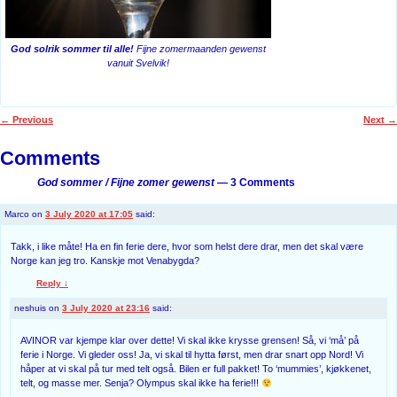
God solrik sommer til alle!
Fijne zomermaanden gewenst
vanuit Svelvik!
←
Previous
Next
→
Post navigation
Comments
God sommer / Fijne zomer gewenst
— 3 Comments
Marco
on
3 July 2020 at 17:05
said:
Takk, i like måte! Ha en fin ferie dere, hvor som helst dere drar, men det skal være
Norge kan jeg tro. Kanskje mot Venabygda?
Reply
↓
neshuis
on
3 July 2020 at 23:16
said:
AVINOR var kjempe klar over dette! Vi skal ikke krysse grensen! Så, vi ‘må’ på
ferie i Norge. Vi gleder oss! Ja, vi skal til hytta først, men drar snart opp Nord! Vi
håper at vi skal på tur med telt også. Bilen er full pakket! To ‘mummies’, kjøkkenet,
telt, og masse mer. Senja? Olympus skal ikke ha ferie!!!