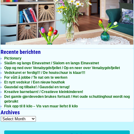
Recente berichten
Pictionary
Slalåm og langs Einavatnet / Slalom en langs Einavatnet
Opp og ned over Venabygdsfjellet / Op en neer over Venabygdsfjellet
Vedskuret er ferdig!!! / De houtschuur is klaar!!!
For vått å jobbe / Te nat om te werken
Et nytt vedskur / Een nieuw houthok
Gausdal og tilbake! / Gausdal en terug!
Kreative barnebarn! / Creatieve kleinkinderen!
Det gamle gjerdeveden brukes fortsatt / Het oude schuttinghout wordt nog
gebruikt
Fisk opp til 8 kilo – Vis van maar liefst 8 kilo
Archives