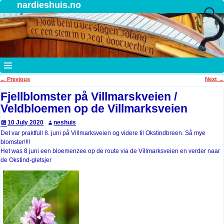
nardieshuis.no
←
Previous
Next
→
Post navigation
Fjellblomster på Villmarskveien /
Veldbloemen op de Villmarksveien
10 July 2020
neshuis
Det var praktfull 8. juni på Villmarksveien og videre til Okstindbreen. Så mye
blomster!!!!
Het was 8 juni een bloemenzee op de route via de Villmarksveien en verder naar
de Okstind-gletsjer