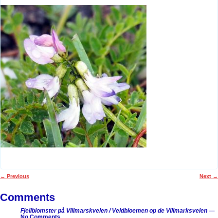
←
Previous
Next
→
Post navigation
Comments
Fjellblomster på Villmarskveien / Veldbloemen op de Villmarksveien
—
No Comments