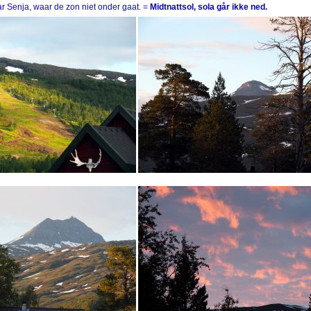
r Senja, waar de zon niet onder gaat. =
Midtnattsol, sola går ikke ned.