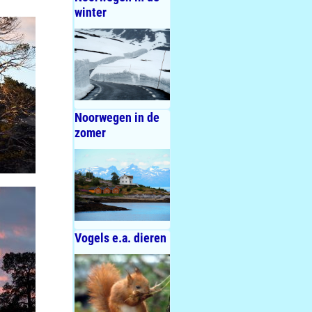
winter
Noorwegen in de
zomer
Vogels e.a. dieren