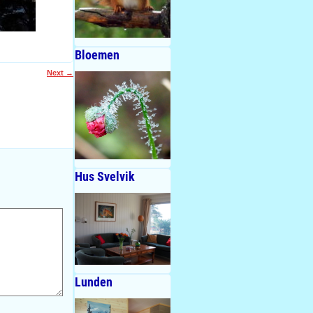
Bloemen
Next
→
Hus Svelvik
Lunden