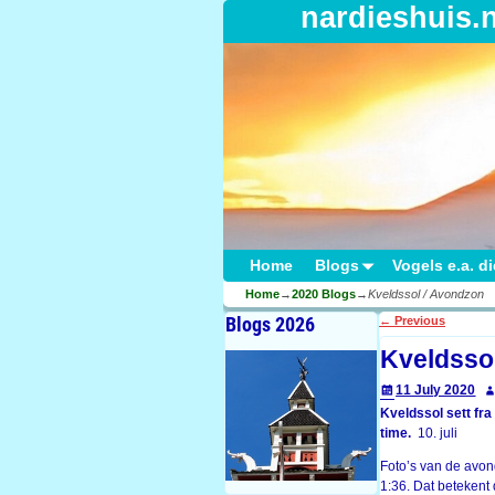
nardieshuis.
Home
Blogs
Vogels e.a. d
Home
→
2020 Blogs
→
Kveldssol / Avondzon
Blogs 2026
←
Previous
Post navigati
Kveldsso
11 July 2020
Kveldssol sett fra
time.
10. juli
Foto’s van de avon
1:36. Dat betekent 