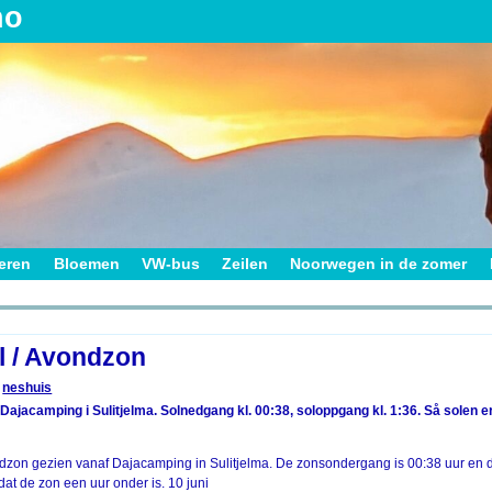
no
ieren
Bloemen
VW-bus
Zeilen
Noorwegen in de zomer
on
l / Avondzon
neshuis
 Dajacamping i Sulitjelma. Solnedgang kl. 00:38, soloppgang kl. 1:36. Så solen e
dzon gezien vanaf Dajacamping in Sulitjelma. De zonsondergang is 00:38 uur en 
dat de zon een uur onder is. 10 juni