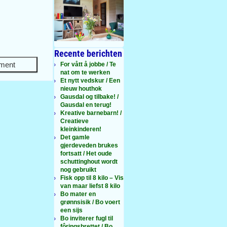
Recente berichten
For vått å jobbe / Te
nat om te werken
Et nytt vedskur / Een
nieuw houthok
Gausdal og tilbake! /
Gausdal en terug!
Kreative barnebarn! /
Creatieve
kleinkinderen!
Det gamle
gjerdeveden brukes
fortsatt / Het oude
schuttinghout wordt
nog gebruikt
Fisk opp til 8 kilo – Vis
van maar liefst 8 kilo
Bo mater en
grønnsisik / Bo voert
een sijs
Bo inviterer fugl til
fôringsbrettet / Bo