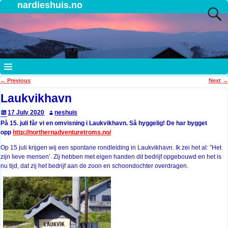
nardieshuis.no
←
Previous
Next
→
Post navigation
Laukvikhavn
17 July 2020
neshuis
På 15. juli får vi en omvisning i Laukvikhavn. Så hyggelig! De har bygget
opp
http://northernadventuretroms.no/
Op 15 juli krijgen wij een spontane rondleiding in Laukvikhavn. Ik zei het al: ”Het
zijn lieve mensen’. Zij hebben met eigen handen dit bedrijf opgebouwd en het is
nu tijd, dat zij het bedrijf aan de zoon en schoondochter overdragen.