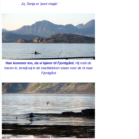
Ja, Senja er ‘pure magic’
Han kommer inn, da vi kjører til Fjordgård.
Hij roeit de
haven in, terwijl wij in de startblokken staan voor de rit naar
Fjordgård