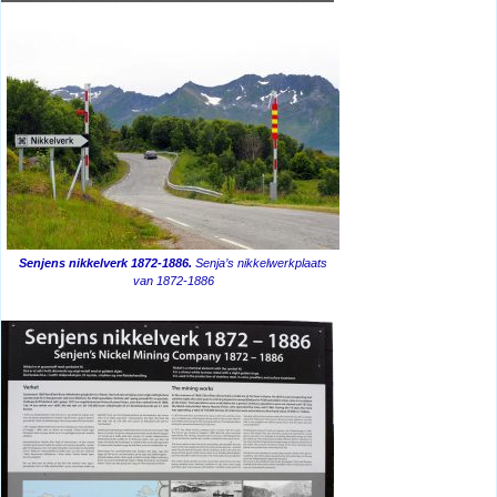
Senjens nikkelverk 1872-1886.
Senja’s nikkelwerkplaats
van 1872-1886