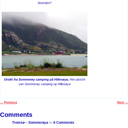
Noorden?
Utsikt fra Sommerøy camping på Hillesøya.
Het uitzicht
van Sommerøy camping op Hillesøya
←
Previous
Next
→
Post navigation
Comments
Tromsø – Sommerøya
— 6 Comments