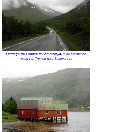
I striregn fra Tromsø til Sommerøya.
In de stromende
regen van Tromsø naar Sommerøya