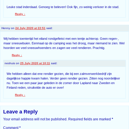
Leuke stad inderdaad. Genoeg te beleven! Ook fijn, zo weinig verkeer in de stad.
Reply
↓
Henny
on
24 July 2020 at 22:51
said:
Wij hebben toentertijd het eiland rondgefietst met een tentje achterop. Geen regen-,
maar sneeuwbuien. Eenmaal op de camping was het droog, maar niemand te zien. Wel
hoorden we veel sneeuwhoenders en zagen we veel rendieren. Prachtig.
Reply
↓
neshuis
on
25 July 2020 at 10:11
said:
We hebben alleen dat ene rendier gezien, die bij een zalmverwerkbedrijf zijn
dagelijkse happie kwam halen. Verder geen rendier gezien. Zitten nog noordelijker
nu. Toen we een paar jaar geleden in de zomer door Lapland naar Zweden en
Finland reden, struikelde de auto er over!
Reply
↓
Leave a Reply
Your email address will not be published.
Required fields are marked
*
Comment
*