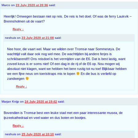
Marco
on
23 July 2020 at 20:36
said:
Heerlijk! Omwegen bestaan niet op reis. De reis is het doel. Of was de ferry Laukvik –
Brennsholmen uit de vaart?
Reply
↓
neshuis
on
23 July 2020 at 21:08
said:
Nee hoor, die vaart wel. Maar we wilden over Tromsø naar Sommerøya. De
wachttijd valt daar ook nog wel mee. De wachttijden bij andere ferjes is
schrikbarend!!! Ons reisdoel is het vermijden van de E6. Dat is best lastig, want
zoveel keus is er soms niet! Of een dag in de rij of de E6 op. Nou mogen wij
absoluut niet klagen, want we hebben het bere rustig tot nu toe! Blijkbaar hebben
we een fijne neus om toeristtraps mis te lopen
En die bus is verliefd op
zandwegen
Reply
↓
Marjan Knijp
on
24 July 2020 at 19:42
said:
Bovendien is Tromsø best een leuke stad met een paar interessante musea, de
ijszeekathedraal en veel water en dus boten en bootjes.
Reply
↓
neshuis
on
25 July 2020 at 10:10
said: