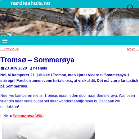
nardieshuis.no
←
Previous
Next
→
Post navigation
Tromsø – Sommerøya
23 July 2020
neshuis
Nei, vi kamperer 21. juli ikke i Tromsø, men kjører videre til Sommerøya. I
striregn! Fordi en annen venn fortale oss, at vi skal dit. Det må være fantastisk
på Sommerøya.
Nee, we kamperen niet in Tromsø, maar rijden door naar Sommerøya. Want een
vriendin heeft verteld, dat het daar wonderbaarlijk mooi is. Dat gaan we
ontdekken!
LINK =
Sommerøya WIKI