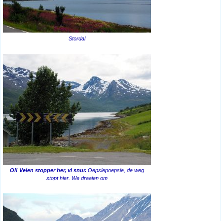
Stordal
Oi! Veien stopper her, vi snur.
Oepsiepoepsie, de weg
stopt hier. We draaien om