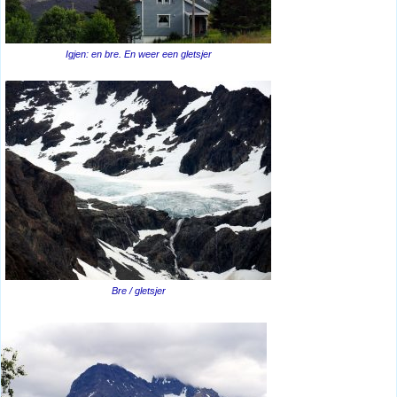
Igjen: en bre. En weer een gletsjer
Bre / gletsjer