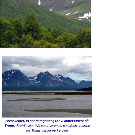
Breivikeidet. Vi ser til ferjetider, før vi kjører videre på
Troms
. Breivikeidet. We controleren de ponttijden, voordat
we Troms verder verkennen