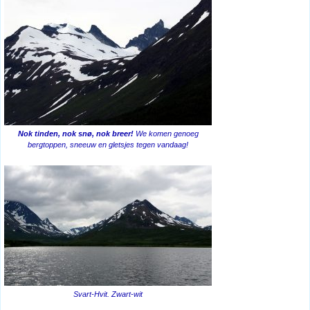
Nok tinden, nok snø, nok breer!
We komen genoeg
bergtoppen, sneeuw en gletsjes tegen vandaag!
Svart-Hvit. Zwart-wit