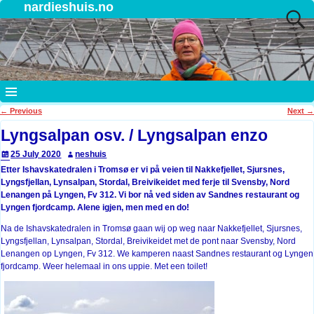
nardieshuis.no
←
Previous
Next
→
Post navigation
Lyngsalpan osv. / Lyngsalpan enzo
25 July 2020
neshuis
Etter Ishavskatedralen i Tromsø er vi på veien til Nakkefjellet, Sjursnes,
Lyngsfjellan, Lynsalpan, Stordal, Breivikeidet med ferje til Svensby, Nord
Lenangen på Lyngen, Fv 312. Vi bor nå ved siden av Sandnes restaurant og
Lyngen fjordcamp. Alene igjen, men med en do!
Na de Ishavskatedralen in Tromsø gaan wij op weg naar Nakkefjellet, Sjursnes,
Lyngsfjellan, Lynsalpan, Stordal, Breivikeidet met de pont naar Svensby, Nord
Lenangen op Lyngen, Fv 312. We kamperen naast Sandnes restaurant og Lyngen
fjordcamp. Weer helemaal in ons uppie. Met een toilet!