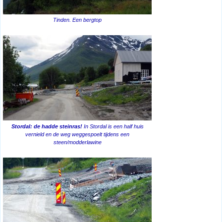
Tinden. Een bergtop
Stordal: de hadde steinras!
In Stordal is een half huis
vernield en de weg weggespoelt tijdens een
steen/modderlawine