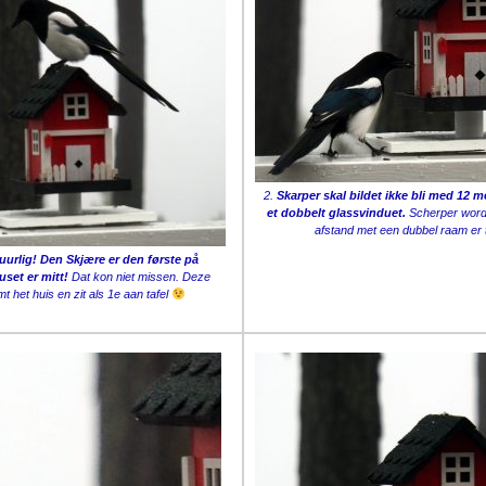
2.
Skarper skal bildet ikke bli med 12 
et dobbelt glassvinduet.
Scherper wordt
afstand met een dubbel raam er
urlig! Den Skjære er den første på
uset er mitt!
Dat kon niet missen. Deze
mt het huis en zit als 1e aan tafel