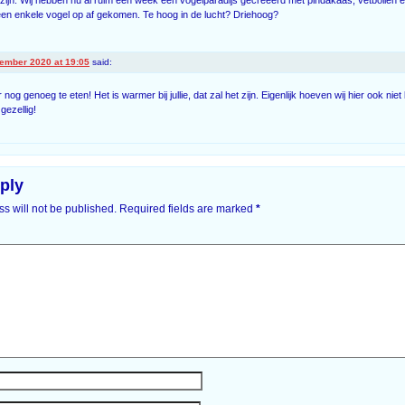
een enkele vogel op af gekomen. Te hoog in de lucht? Driehoog?
ember 2020 at 19:05
said:
nog genoeg te eten! Het is warmer bij jullie, dat zal het zijn. Eigenlijk hoeven wij hier ook niet 
gezellig!
ply
s will not be published.
Required fields are marked
*