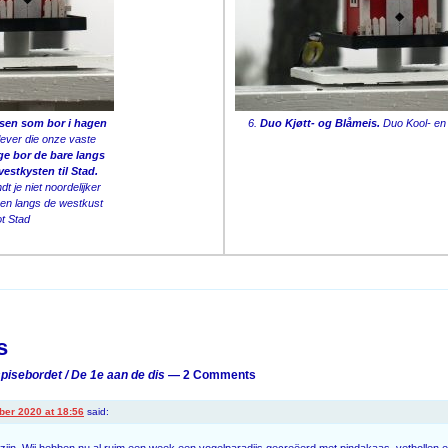
sen som bor i hagen
6.
Duo Kjøtt- og Blåmeis.
Duo Kool- en
ver die onze vaste
ge bor de bare langs
estkysten til Stad.
t je niet noordelijker
 en langs de westkust
ot Stad
on
s
pisebordet / De 1e aan de dis
— 2 Comments
er 2020 at 18:56
said:
e zijn. Wij hebben nu al ruim een week een vogelparadijs gecreëerd met pindakaas, vetbollen e