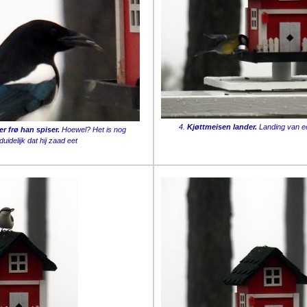
4.
Kjøttmeisen lander.
Landing van e
r frø han spiser.
Hoewel? Het is nog
duidelijk dat hij zaad eet