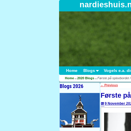
nardieshuis.
Home
Blogs
Vogels e.a. d
Home
→
2020 Blogs
→
Første på spisebordet /
Blogs 2026
←
Previous
Post navigati
Første på
9 November 20