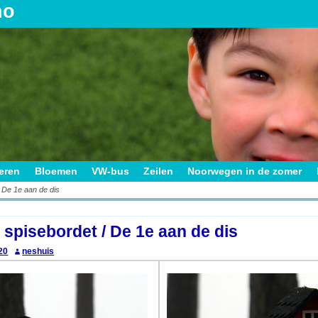
no
ieren
Bloemen
VW-bus
Zeilen
Noorwegen in de zomer
 De 1e aan de dis
on
 spisebordet / De 1e aan de dis
20
neshuis