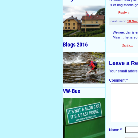
Is er nog steeds g
Reply
↓
neshuis
on
18 Nov
Welnee, dan is er 
Maar… het is zo 
Blogs 2016
Reply
↓
Leave a Re
Your email addres
Comment
*
VW-Bus
*
Name