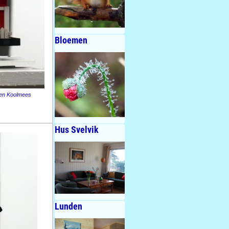
Bloemen
en Koolmees
Hus Svelvik
Lunden