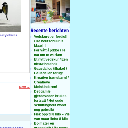
Recente berichten
 Pimpelmees
Vedskuret er ferdig!!!
/ De houtschuur is
klaar!!!
For vått å jobbe / Te
nat om te werken
Et nytt vedskur / Een
nieuw houthok
Gausdal og tilbake! /
Gausdal en terug!
Kreative barnebarn! /
Creatieve
kleinkinderen!
Next
→
Det gamle
gjerdeveden brukes
fortsatt / Het oude
schuttinghout wordt
nog gebruikt
Fisk opp til 8 kilo – Vis
van maar liefst 8 kilo
Bo mater en
grønnsisik / Bo voert
n heerlijke zaden.