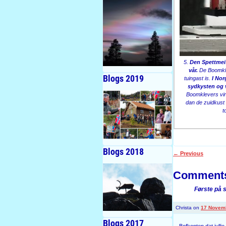
5.
Den Spettmei
vår.
De Boomkle
Blogs 2019
tuingast is.
I Nor
sydkysten og v
Boomklevers vind
dan de zuidkust
t
Blogs 2018
←
Previous
Post navigati
Comment
Første på s
Christa
on
17 Novemb
Blogs 2017
Bofkonten dat julli