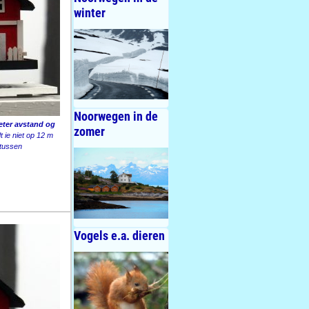
winter
Noorwegen in de
meter avstand og
zomer
 ie niet op 12 m
 tussen
Vogels e.a. dieren