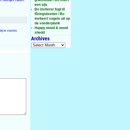
een sijs
Bo inviterer fugl til
fôringsbrettet / Bo
inviteert vogels uit op
de voederplank
Happy wood & wood
bij te voeren.
shedd
Archives