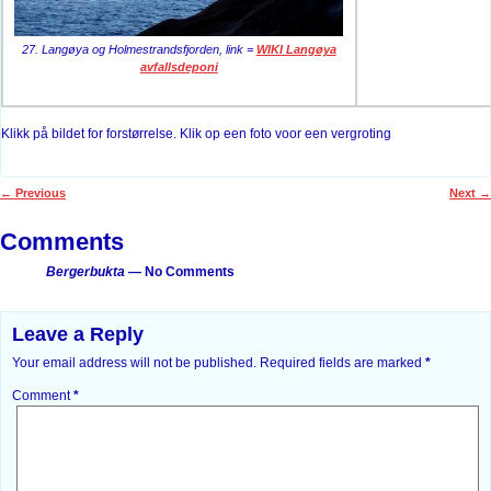
27. Langøya og Holmestrandsfjorden, link =
WIKI Langøya
avfallsdeponi
Klikk på bildet for forstørrelse. Klik op een foto voor een vergroting
←
Previous
Next
→
Post navigation
Comments
Bergerbukta
— No Comments
Leave a Reply
Your email address will not be published.
Required fields are marked
*
Comment
*