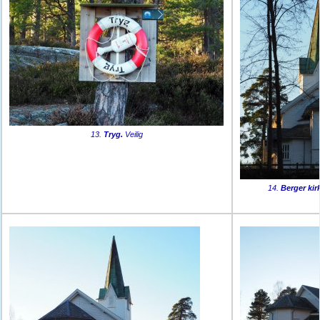
13.
Tryg.
Veilig
14.
Berger kir