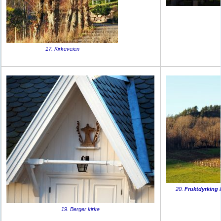
17. Kirkeveien
20.
Fruktdyrking 
19. Berger kirke