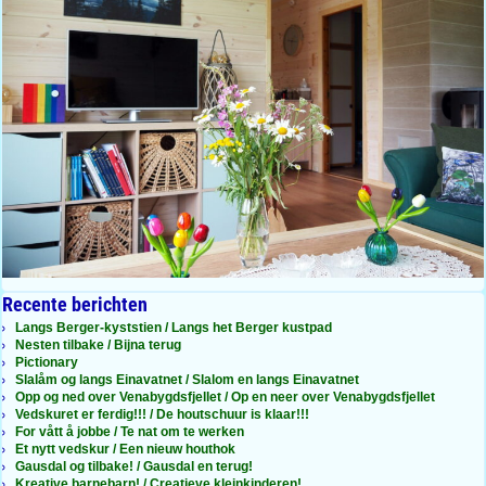
Recente berichten
Langs Berger-kyststien / Langs het Berger kustpad
Nesten tilbake / Bijna terug
Pictionary
Slalåm og langs Einavatnet / Slalom en langs Einavatnet
Opp og ned over Venabygdsfjellet / Op en neer over Venabygdsfjellet
Vedskuret er ferdig!!! / De houtschuur is klaar!!!
For vått å jobbe / Te nat om te werken
Et nytt vedskur / Een nieuw houthok
Gausdal og tilbake! / Gausdal en terug!
Kreative barnebarn! / Creatieve kleinkinderen!