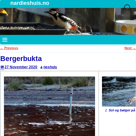
nardieshuis.no
←
Previous
Next
→
Post navigation
Bergerbukta
27 November 2020
neshuis
2.
Sol og bølger på