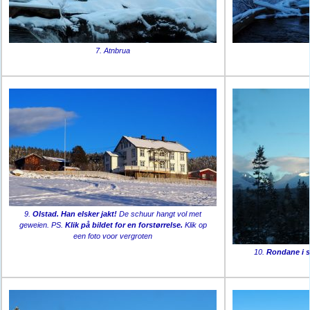
7. Atnbrua
9.
Olstad. Han elsker jakt!
De schuur hangt vol met
geweien. PS.
Klik på bildet for en forstørrelse.
Klik op
een foto voor vergroten
10.
Rondane i s