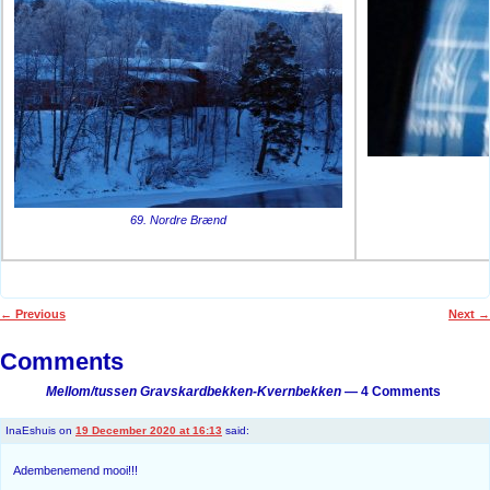
69. Nordre Brænd
←
Previous
Next
→
Post navigation
Comments
Mellom/tussen Gravskardbekken-Kvernbekken
— 4 Comments
InaEshuis
on
19 December 2020 at 16:13
said:
Adembenemend mooi!!!