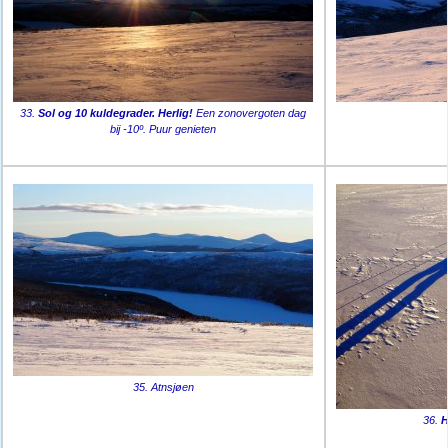
33.
Sol og 10 kuldegrader. Herlig!
Een zonovergoten dag
bij -10º. Puur genieten
35. Atnsjøen
36.
H