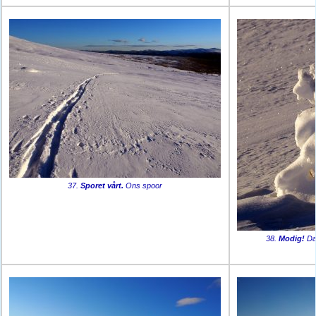
37.
Sporet vårt.
Ons spoor
38.
Modig!
Dap