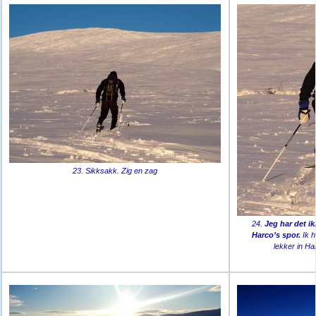
23. Sikksakk. Zig en zag
24.
Jeg har det ik
Harco’s spor.
Ik h
lekker in H