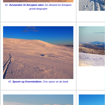
41.
Avstanden til Atnsjøen øker.
De afstand tot Antsjøen
groeit langzaam
43.
Sporet og Kvernbekken.
Ons spoor en de beek