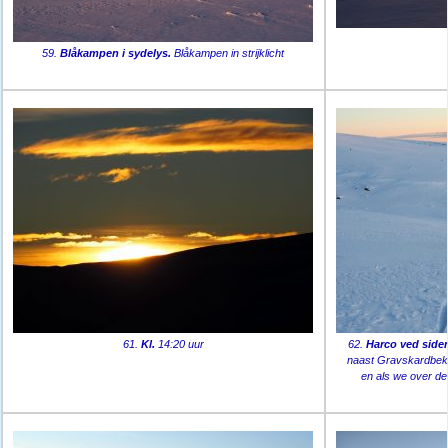
59.
Blåkampen i sydelys.
Blåkampen in strijklicht
61.
Kl.
14:20 uur
62.
Harco ved side
naast Gravskardbekk
en als we over de 