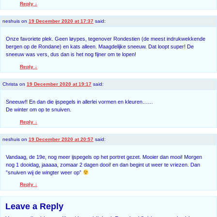
Reply
↓
neshuis
on
19 December 2020 at 17:37
said:
Onze favoriete plek. Geen løypes, tegenover Rondestien (de meest indrukwekkende
bergen op de Rondane) en kats alleen. Maagdelijke sneeuw. Dat loopt super! De
sneeuw was vers, dus dan is het nog fijner om te lopen!
Reply
↓
Christa
on
19 December 2020 at 19:17
said:
Sneeuw!! En dan die ijspegels in allerlei vormen en kleuren……
De winter om op te snuiven.
Reply
↓
neshuis
on
19 December 2020 at 20:57
said:
Vandaag, de 19e, nog meer ijspegels op het portret gezet. Mooier dan mooi! Morgen
nog 1 dooidag, jaaaaa, zomaar 2 dagen dooi! en dan begint ut weer te vriezen. Dan
”snuiven wij de wingter weer op”
Reply
↓
Leave a Reply