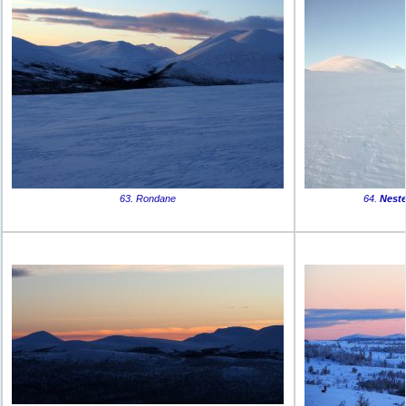
63. Rondane
64.
Neste