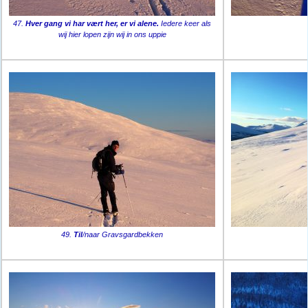
47.
Hver gang vi har vært her, er vi alene.
Iedere keer als
wij hier lopen zijn wij in ons uppie
49.
Til
/naar Gravsgardbekken