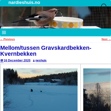
nardieshuis.no
←
Previous
Next
→
Post navigation
Mellom/tussen Gravskardbekken-
Kvernbekken
16 December 2020
neshuis