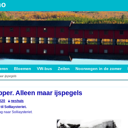
no
ieren
Bloemen
VW-bus
Zeilen
Noorwegen in de zomer
aar ijspegels
on
pper. Alleen maar ijspegels
020
neshuis
il Solliaysteriet.
 naar Solliaysteriet.