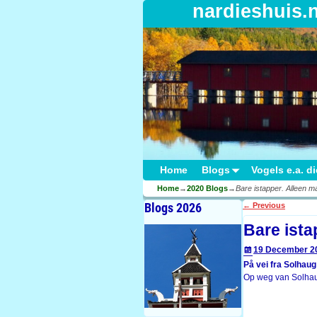
nardieshuis.
Home
Blogs
Vogels e.a. d
Home
→
2020 Blogs
→
Bare istapper. Alleen m
Blogs 2026
←
Previous
Post navigati
Bare ista
19 December 2
På vei fra Solhaug t
Op weg van Solhaug