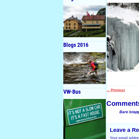
Blogs 2016
←
Previous
VW-Bus
Post navigati
Comment
Bare istapp
Leave a Re
Your email addres