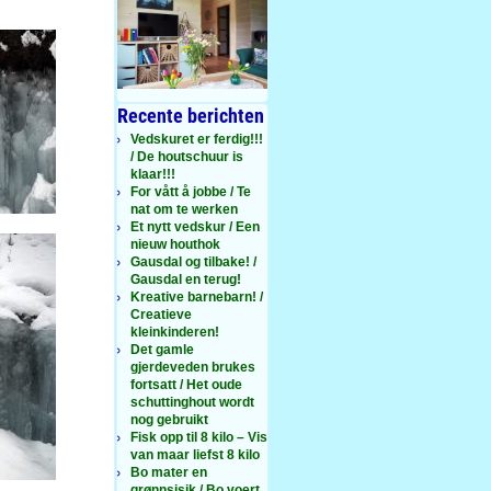
Recente berichten
Vedskuret er ferdig!!!
/ De houtschuur is
klaar!!!
For vått å jobbe / Te
nat om te werken
Et nytt vedskur / Een
nieuw houthok
Gausdal og tilbake! /
Gausdal en terug!
Kreative barnebarn! /
Creatieve
kleinkinderen!
Det gamle
gjerdeveden brukes
fortsatt / Het oude
schuttinghout wordt
nog gebruikt
Fisk opp til 8 kilo – Vis
van maar liefst 8 kilo
Bo mater en
grønnsisik / Bo voert