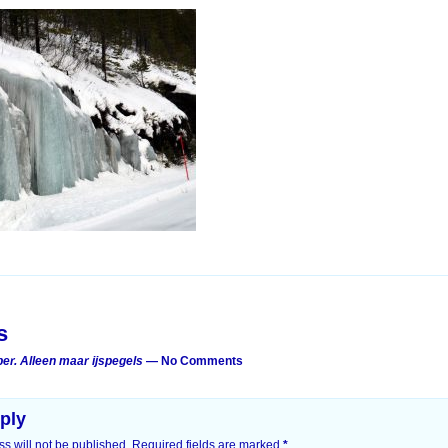
on
s
er. Alleen maar ijspegels
— No Comments
ply
s will not be published.
Required fields are marked
*