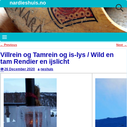
nardieshuis.no
←
Previous
Next
→
Post navigation
Villrein og Tamrein og is-lys / Wild en
tam Rendier en ijslicht
26 December 2020
neshuis