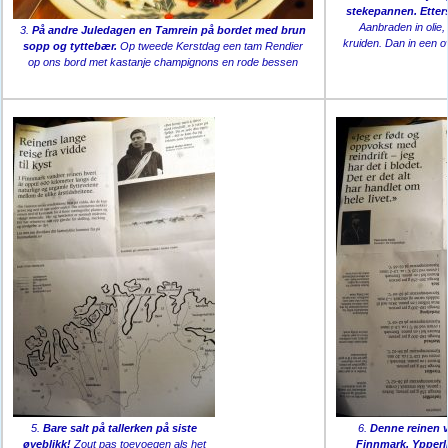
stekepannen. Etters
Aanbraden in olie
3.
På andre Juledagen en Tamrein på bordet med brun
kruiden. Dan in een 
sopp og tyttebær.
Op tweede Kerstdag een tam Rendier
op ons bord met kastanje champignons en rode bessen
5.
Bare salt på tallerken på siste
6.
Denne reinen va
øyeblikk!
Zout pas toevoegen als het
Finnmark. Ypperl