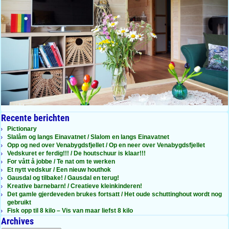
Recente berichten
Pictionary
Slalåm og langs Einavatnet / Slalom en langs Einavatnet
Opp og ned over Venabygdsfjellet / Op en neer over Venabygdsfjellet
Vedskuret er ferdig!!! / De houtschuur is klaar!!!
For vått å jobbe / Te nat om te werken
Et nytt vedskur / Een nieuw houthok
Gausdal og tilbake! / Gausdal en terug!
Kreative barnebarn! / Creatieve kleinkinderen!
Det gamle gjerdeveden brukes fortsatt / Het oude schuttinghout wordt nog
gebruikt
Fisk opp til 8 kilo – Vis van maar liefst 8 kilo
Archives