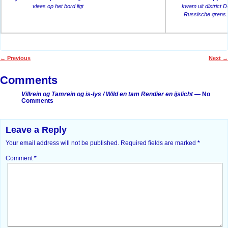
vlees op het bord ligt
kwam uit district D
Russische grens.
←
Previous
Next
→
Post navigation
Comments
Villrein og Tamrein og is-lys / Wild en tam Rendier en ijslicht
— No
Comments
Leave a Reply
Your email address will not be published.
Required fields are marked
*
Comment
*