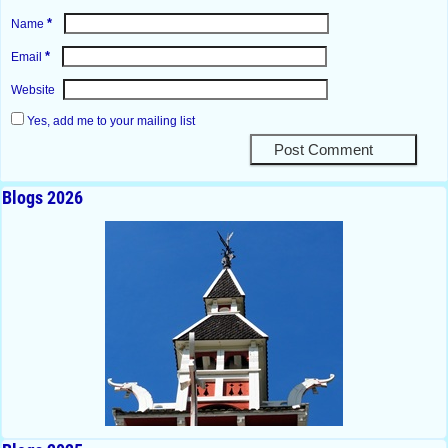
*
Name
*
Email
Website
Yes, add me to your mailing list
Blogs 2026