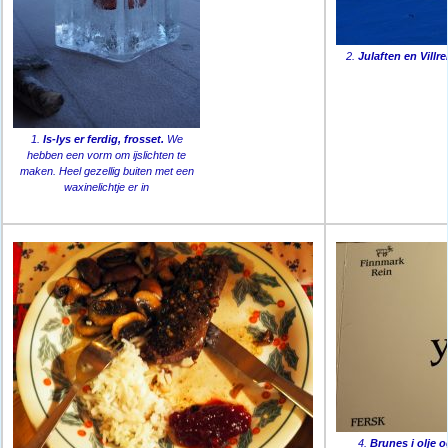
2.
Julaften en Villrei
1.
Is-lys er ferdig, frosset.
We
hebben een vorm om ijslichten te
maken. Heel gezellig buiten met een
waxinelichtje er in
4.
Brunes i olje 