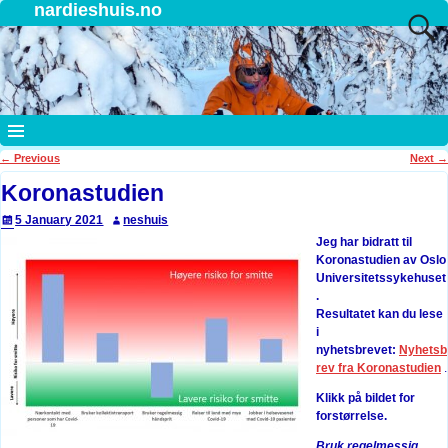
nardieshuis.no
←
Previous
Next
→
Post navigation
Koronastudien
5 January 2021
neshuis
Jeg har bidratt til
Koronastudien av Oslo
Universitetssykehuset
.
Resultatet kan du lese
i
nyhetsbrevet:
Nyhetsb
rev fra Koronastudien
.
Klikk på bildet for
forstørrelse.
Bruk regelmessig