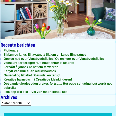
Recente berichten
Pictionary
Slalåm og langs Einavatnet / Slalom en langs Einavatnet
Opp og ned over Venabygdsfjellet / Op en neer over Venabygdsfjellet
Vedskuret er ferdig!!! / De houtschuur is klaar!!!
For vått å jobbe / Te nat om te werken
Et nytt vedskur / Een nieuw houthok
Gausdal og tilbake! / Gausdal en terug!
Kreative barnebarn! / Creatieve kleinkinderen!
Det gamle gjerdeveden brukes fortsatt / Het oude schuttinghout wordt nog
gebruikt
Fisk opp til 8 kilo – Vis van maar liefst 8 kilo
Archives