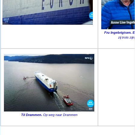
Fru Ingebrigtsen. E
zij trots zi
Til Drammen.
Op weg naar Drammen