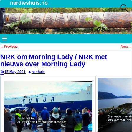
nardieshuis.no
←
Previous
Next
→
Post navigation
NRK om Morning Lady / NRK met
nieuws over Morning Lady
15 May 2021
neshuis