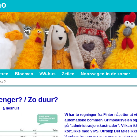
no
ieren
Bloemen
VW-bus
Zeilen
Noorwegen in de zomer
uur?
on
enger? / Zo duur?
neshuis
Vi har to regninger fra Finter nå, etter at v
automatiske bommen. Grimsdalsveien og
på ”administrasjonskostnader”. Vi kan ik
kort, ikke med VIPS. Utrolig! Det føles ikke
Vandaag kregen we weer een rekening via F