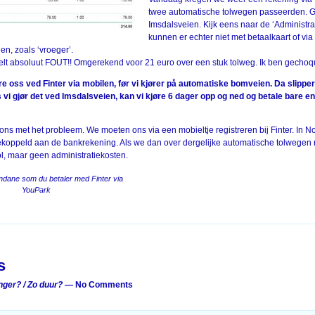
twee automatische tolwegen passeerden. G
Imsdalsveien. Kijk eens naar de ‘Administra
kunnen er echter niet met betaalkaart of vi
en, zoals ‘vroeger’.
voelt absoluut FOUT!! Omgerekend voor 21 euro over een stuk tolweg. Ik ben gecho
re oss ved Finter via mobilen, før vi kjører på automatiske bomveien. Da slipper
 vi gjør det ved Imsdalsveien, kan vi kjøre 6 dager opp og ned og betale bare en
ons met het probleem. We moeten ons via een mobieltje registreren bij Finter. In N
oppeld aan de bankrekening. Als we dan over dergelijke automatische tolwegen r
ol, maar geen administratiekosten.
dane som du betaler med Finter via
YouPark
on
s
ger? / Zo duur?
— No Comments