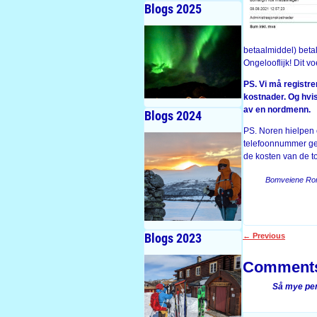
Blogs 2025
betaalmiddel) betal
Ongelooflijk! Dit 
PS. Vi må registre
kostnader. Og hvis
av en nordmenn.
Blogs 2024
PS. Noren hielpen 
telefoonnummer gek
de kosten van de t
Bomveiene Ron
Blogs 2023
←
Previous
Post navigati
Comment
Så mye pen