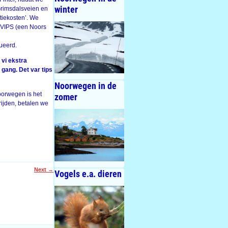
winter
rimsdalsveien en
tiekosten’. We
a VIPS (een Noors
queerd.
 vi ekstra
 gang. Det var tips
Noorwegen in de
oorwegen is het
zomer
ijden, betalen we
Next
→
Vogels e.a. dieren