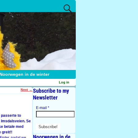
Noorwegen in de winter
Log in
Subscribe to my
Next
→
Newsletter
E-mail
*
i passerte to
 Imsdalsveien. Se
ke betale med
 greit!!
Noorwegen in de
inter, nadat we