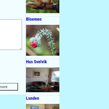
Bloemen
Hus Svelvik
Lunden