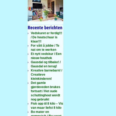
Recente berichten
Vedskuret er ferdig!!!
/ De houtschuur is
klaar!!!
For vått å jobbe / Te
nat om te werken
Et nytt vedskur / Een
nieuw houthok
Gausdal og tilbake! /
Gausdal en terug!
Kreative barnebarn! /
Creatieve
kleinkinderen!
Det gamle
gjerdeveden brukes
fortsatt / Het oude
schuttinghout wordt
nog gebruikt
Fisk opp til 8 kilo – Vis
van maar liefst 8 kilo
Bo mater en
grønnsisik / Bo voert