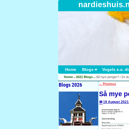
nardieshuis.
Home
Blogs
Vogels e.a. d
Home
→
2021 Blogs
→
Så mye penger? / Zo d
Blogs 2026
←
Previous
Post navigati
Så mye p
19 August 2021