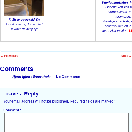
Frivilligsentralen, 
Hanche van Vassås
vermoeiende am
herinneren. 
7.
Siste oppvask!
De
Vrijwilligerscentrale
laatste afwas, dan peddel
onderhouden en vul
ik weer de berg op!
deze zich melden.
L
←
Previous
Next
→
Post navigation
Comments
Hjem igjen / Weer thuis
— No Comments
Leave a Reply
Your email address will not be published.
Required fields are marked
*
Comment
*