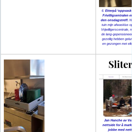
6.
Etterpå ‘oppvask
Frivilligsentralen e
den onsdagstreff.
N
tuin mijn afwasklus o
Vrijwilligerscentrale, 
de lang-gepensionee
gezellig hebben gelu
en gezongen met elk
Jan Hanche av Vas
nettside for å mark
jobbe med nett