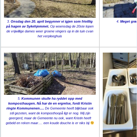
3.
Onsdag den 20. april begynner vi igjen som frivillig
4.
Meget gr
på hagen av Sykehjemmet.
Op woensdag de 20ste lopen
de vrijwillige dames weer groene vingers op in de tuin cvan
het verpleeghuis
5.
Kommunen skulle ha ryddet opp med
komposthaugen. Nå har de en ergrelse, fordi Kristin
ringte Kommunenen….
De Gemeente heeft blijkbaar ook
stil gezeten, want de komposthoopå ligt er nog. Wij zijn
geergerd, maar de Gemeente nu ook, want Kristin heeft
gebeld en reken maar…. een koude douche is er niks bij