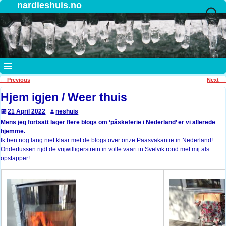
nardieshuis.no
←
Previous
Next
→
Post navigation
Hjem igjen / Weer thuis
21 April 2022
neshuis
Mens jeg fortsatt lager flere blogs om ‘påskeferie i Nederland’ er vi allerede
hjemme.
Ik ben nog lang niet klaar met de blogs over onze Paasvakantie in Nederland!
Ondertussen rijdt de vrijwilligerstrein in volle vaart in Svelvik rond met mij als
opstapper!