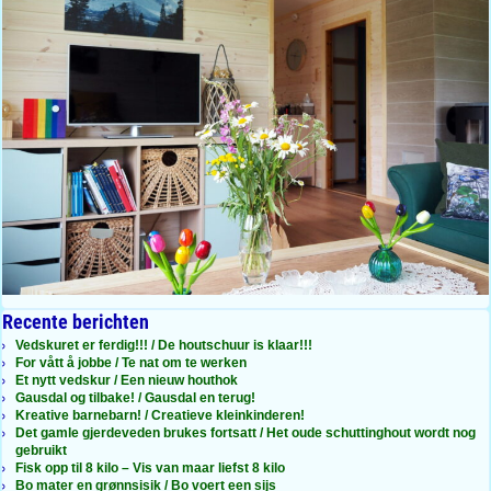
Recente berichten
Vedskuret er ferdig!!! / De houtschuur is klaar!!!
For vått å jobbe / Te nat om te werken
Et nytt vedskur / Een nieuw houthok
Gausdal og tilbake! / Gausdal en terug!
Kreative barnebarn! / Creatieve kleinkinderen!
Det gamle gjerdeveden brukes fortsatt / Het oude schuttinghout wordt nog
gebruikt
Fisk opp til 8 kilo – Vis van maar liefst 8 kilo
Bo mater en grønnsisik / Bo voert een sijs