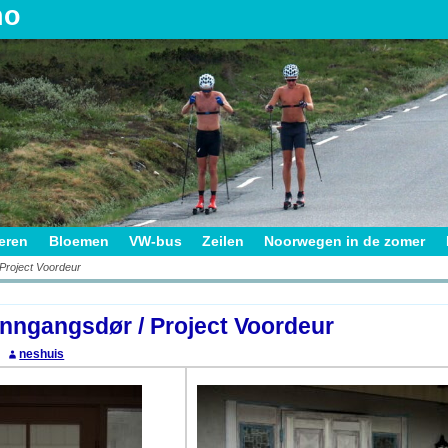
no
ieren
Bloemen
VW-bus
Zeilen
Noorwegen in de zomer
 Project Voordeur
on
Inngangsdør / Project Voordeur
neshuis