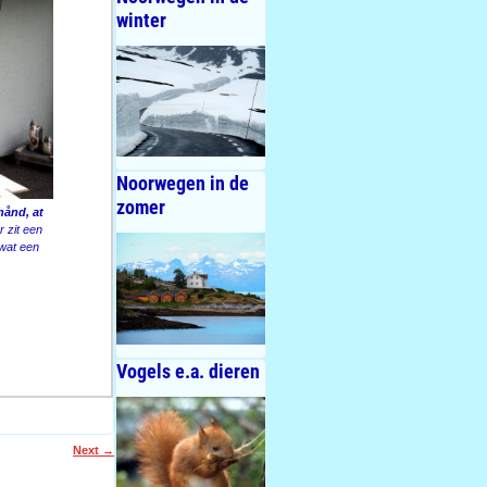
winter
Noorwegen in de
zomer
hånd, at
 zit een
 wat een
Vogels e.a. dieren
Next
→