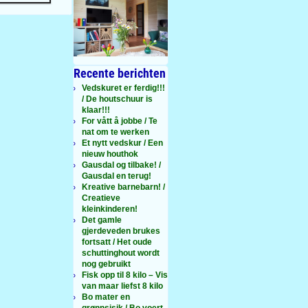
Recente berichten
Vedskuret er ferdig!!!
/ De houtschuur is
klaar!!!
For vått å jobbe / Te
nat om te werken
Et nytt vedskur / Een
nieuw houthok
Gausdal og tilbake! /
Gausdal en terug!
Kreative barnebarn! /
Creatieve
kleinkinderen!
Det gamle
gjerdeveden brukes
fortsatt / Het oude
schuttinghout wordt
nog gebruikt
Fisk opp til 8 kilo – Vis
van maar liefst 8 kilo
Bo mater en
grønnsisik / Bo voert