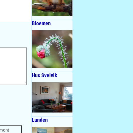
Bloemen
Hus Svelvik
Lunden