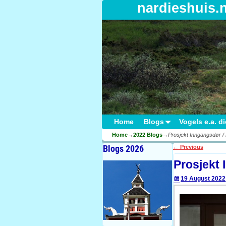
nardieshuis.
Home
Blogs
Vogels e.a. d
Home
→
2022 Blogs
→
Prosjekt Inngangsdør /
Blogs 2026
←
Previous
Post navigati
Prosjekt 
19 August 2022