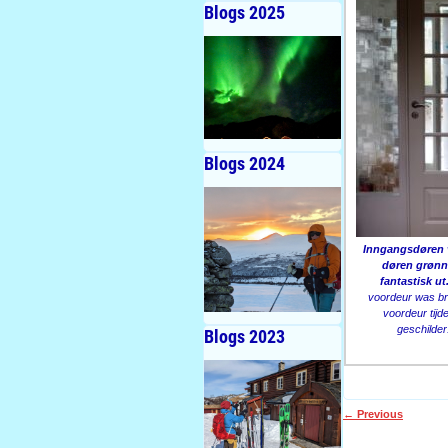
Blogs 2025
Blogs 2024
Inngangsdøren v
døren grønn 
fantastisk ut
voordeur was br
voordeur tij
geschilder
Blogs 2023
←
Previous
Post navigati