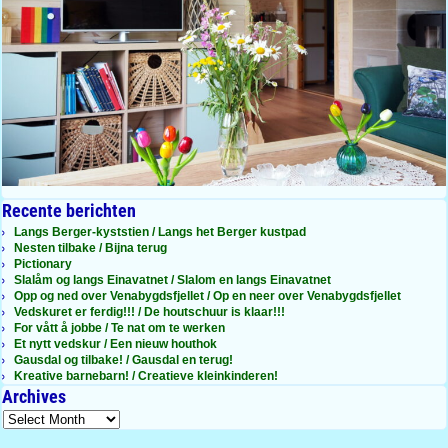
Recente berichten
Langs Berger-kyststien / Langs het Berger kustpad
Nesten tilbake / Bijna terug
Pictionary
Slalåm og langs Einavatnet / Slalom en langs Einavatnet
Opp og ned over Venabygdsfjellet / Op en neer over Venabygdsfjellet
Vedskuret er ferdig!!! / De houtschuur is klaar!!!
For vått å jobbe / Te nat om te werken
Et nytt vedskur / Een nieuw houthok
Gausdal og tilbake! / Gausdal en terug!
Kreative barnebarn! / Creatieve kleinkinderen!
Archives