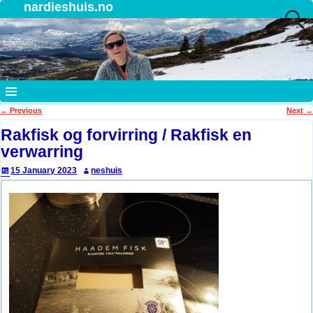
nardieshuis.no
←
Previous
Next
→
Post navigation
Rakfisk og forvirring / Rakfisk en
verwarring
15 January 2023
neshuis