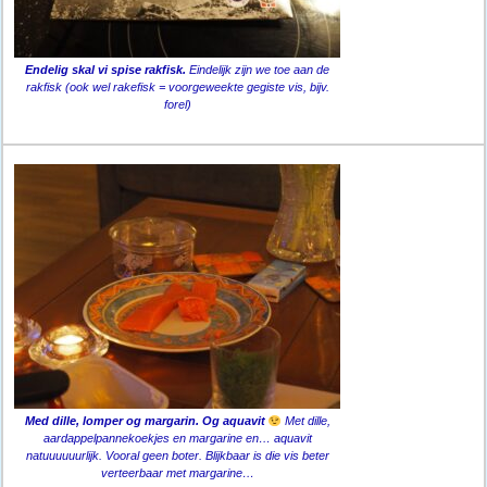
Endelig skal vi spise rakfisk.
Eindelijk zijn we toe aan de
rakfisk (ook wel rakefisk = voorgeweekte gegiste vis, bijv.
forel)
Med dille, lomper og margarin. Og aquavit
Met dille,
aardappelpannekoekjes en margarine en… aquavit
natuuuuuurlijk. Vooral geen boter. Blijkbaar is die vis beter
verteerbaar met margarine…