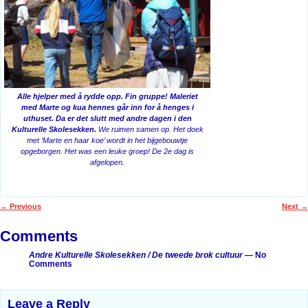
Alle hjelper med å rydde opp. Fin gruppe! Maleriet
med Marte og kua hennes går inn for å henges i
uthuset. Da er det slutt med andre dagen i den
Kulturelle Skolesekken.
We ruimen samen op. Het doek
met ‘Marte en haar koe’ wordt in het bijgebouwtje
opgeborgen. Het was een leuke groep! De 2e dag is
afgelopen.
←
Previous
Next
→
Post navigation
Comments
Andre Kulturelle Skolesekken / De tweede brok cultuur
— No
Comments
Leave a Reply