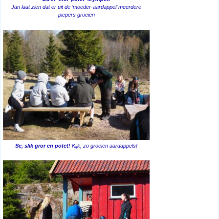
Jan laat zien dat er uit de ‘moeder-aardappel’ meerdere
piepers groeien
Se, slik gror en potet!
Kijk, zo groeien aardappels!