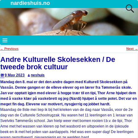
nardieshuis.no
←
Previous
Next
→
Post navigation
Andre Kulturelle Skolesekken / De
tweede brok cultuur
9 May 2023
neshuis
Mandag den 8. mai er det den andre dagen med Kulturell Skolesekken på
Vassås. Denne gangen er de elleve elever og en lærer fra Tømmerås skole.
Jan var opptatt igjen med elever å hogge trær til en tipi, Thor Arne hjulpet dem
med å vaske klær på vaskebrett og jeg (Nardi) hjulpet å sette potet. Det var en
meget fin dag. Elevene var motivert, nysgjerrig og jobbet hardt.
Maandag de 8ste mei liep ik bij het krieken van de dag naar Vassås, voor de 2e
dag van de Culturele Schoolrugzak. Nu waren het 11 leerlingen en 1 leraar van
Svelviks Tømmerås school. Jan hielp weer met bomen rooien t.b.v. de tipi, Thor
Arne met het wassen van kleren op het wasbord en uitspoelen in de ijskoude
beek en ik met het poten van aardappels. Het was een super dag! De leerlingen
waren gemotiveerd, nieuwsgierig en ze werkten hard.