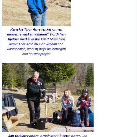
Kanskje Thor Arne tenker om en
moderne vaskemaskinen? Fordi han
hjelper med å vaske klær!
Misschien
denkt Thor Arne nu juist wel aan een
wasmachine, want hij helpt de leerlingen
met het wasproject
Jan forklarer andre ‘prosjektet’: å sette potet.
Jan