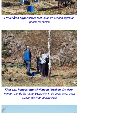
I trillebåren ligger settepotet.
In de kruiwagen liggen de
pootaardappelen
Klær skal henges etter skyllingen i bekken
. De kleren
hangen aan de lijn na het uitspoelen in de beek. Nee, geen
watjes, die Noorse kinderen!