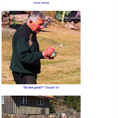
zoute haring
”Er den godt?”
Smaakt ie?