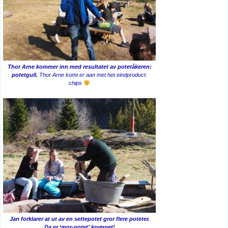
Thor Arne kommer inn med resultatet av potetåkeren:
potetgull.
Thor Arne komt er aan met het eindproduct:
chips
Jan forklarer at ut av en settepotet gror flere poteter.
Da er ‘mor-potet’ krympet!